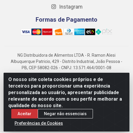
Instagram
Formas de Pagamento
NG Distribuidora de Alimentos LTDA - R. Ramon Alesi
Albuquerque Patricio, 429 - Distrito Industrial, João Pessoa -
PB, CEP 58082-026 - CNPJ: 13.571.464/0001-08
NG Alimentos, há mais de 14 anos no mercado paraibano, é
O nosso site coleta cookies próprios e de
referência em frigorificados, destacando-se pela logística
terceiros para proporcionar uma experiência
eficiente e excelência.
personalizada ao usuário, apresentar publicidade
relevante de acordo com o seu perfil e melhorar a
qualidade do nosso site.
Aceitar
Negar não essenciais
Preferências de Cookies