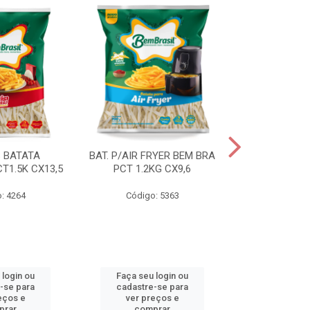
S BATATA
BAT. P/AIR FRYER BEM BRA
BAT.FAST F
T1.5K CX13,5
PCT 1.2KG CX9,6
(3668) 2KG
: 4264
Código: 5363
Código
 login ou
Faça seu login ou
Faça seu 
-se para
cadastre-se para
cadastre
eços e
ver preços e
ver pr
prar
comprar
comp