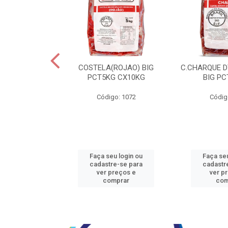
JBEEF TRASEIR
COSTELA(ROJAO) BIG
C.CHARQUE D
E20X500GR
PCT5KG CX10KG
BIG PC
o: 5242
Código: 1072
Códig
u login ou
Faça seu login ou
Faça seu
e-se para
cadastre-se para
cadastr
reços e
ver preços e
ver p
mprar
comprar
com