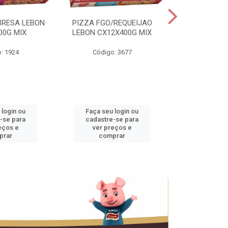
BRESA LEBON
PIZZA FGO/REQUEIJAO
PRES.SUINO 
00G MIX
LEBON CX12X400G MIX
3,5KG CX+
: 1924
Código: 3677
Código
 login ou
Faça seu login ou
Faça seu 
-se para
cadastre-se para
cadastre
eços e
ver preços e
ver pr
prar
comprar
comp