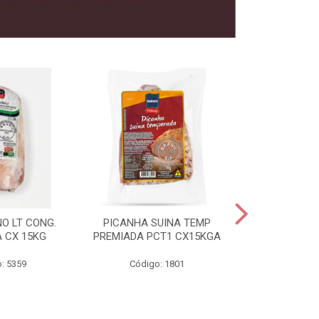
O LT CONG.
PICANHA SUINA TEMP
FILE MIGNON
 CX 15KG
PREMIADA PCT1 CX15KGA
PREMIADAC
: 5359
Código: 1801
Código