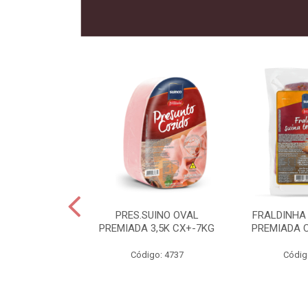
 SUINO
PRES.SUINO OVAL
FRALDINHA
IADA CX12KG
PREMIADA 3,5K CX+-7KG
PREMIADA 
o: 2286
Código: 4737
Códig