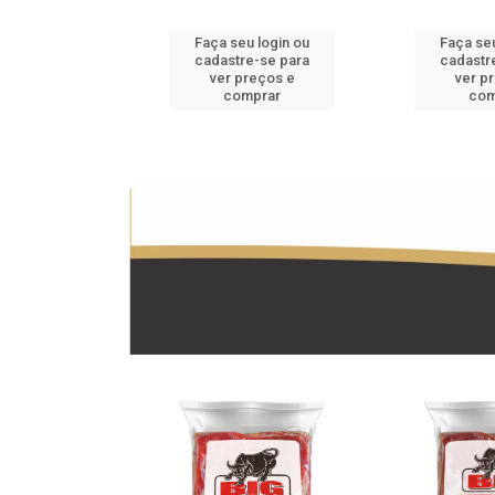
u login ou
Faça seu login ou
Faça seu
e-se para
cadastre-se para
cadastr
reços e
ver preços e
ver p
mprar
comprar
com