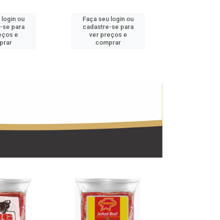
 login ou
Faça seu login ou
Faça seu 
-se para
cadastre-se para
cadastre
eços e
ver preços e
ver pr
prar
comprar
comp