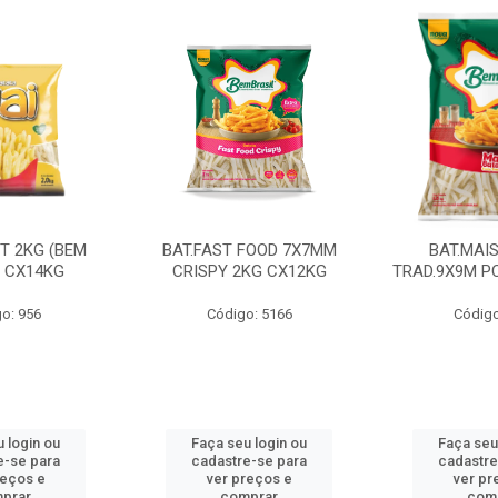
CT 2KG (BEM
BAT.FAST FOOD 7X7MM
BAT.MAI
) CX14KG
CRISPY 2KG CX12KG
TRAD.9X9M PC
o: 956
Código: 5166
Código
 login ou
Faça seu login ou
Faça seu
e-se para
cadastre-se para
cadastre
reços e
ver preços e
ver pr
prar
comprar
com