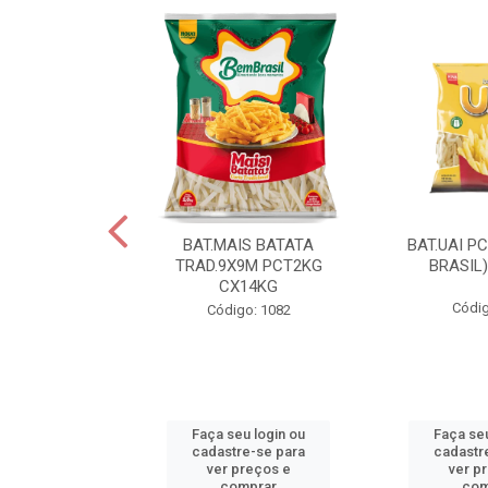
IS BATATA
BAT.MAIS BATATA
BAT.UAI P
D.9X9M
TRAD.9X9M PCT2KG
BRASIL
KGCX15KG
CX14KG
Códig
go: 940
Código: 1082
u login ou
Faça seu login ou
Faça seu
e-se para
cadastre-se para
cadastr
reços e
ver preços e
ver p
mprar
comprar
com