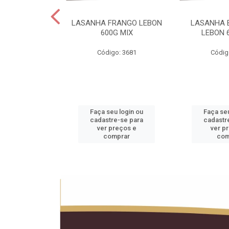
 LEBON PCT5KG
LASANHA FRANGO LEBON
LASANHA 
20KG
600G MIX
LEBON 
o: 1990
Código: 3681
Códig
u login ou
Faça seu login ou
Faça seu
e-se para
cadastre-se para
cadastr
reços e
ver preços e
ver p
mprar
comprar
com