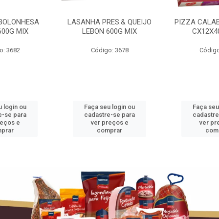
BOLONHESA
LASANHA PRES.& QUEIJO
PIZZA CALA
600G MIX
LEBON 600G MIX
CX12X4
o: 3682
Código: 3678
Código
 login ou
Faça seu login ou
Faça seu
e-se para
cadastre-se para
cadastre
reços e
ver preços e
ver pr
prar
comprar
com