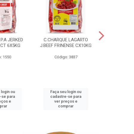
P.A JERKED
C.CHARQUE LAGARTO
COSTELA
PCT 6X5KG
J.BEEF FRINENSE CX10KG
FRINENSE PC
: 1550
Código: 3837
Código
 login ou
Faça seu login ou
Faça seu 
-se para
cadastre-se para
cadastre
eços e
ver preços e
ver pr
prar
comprar
comp