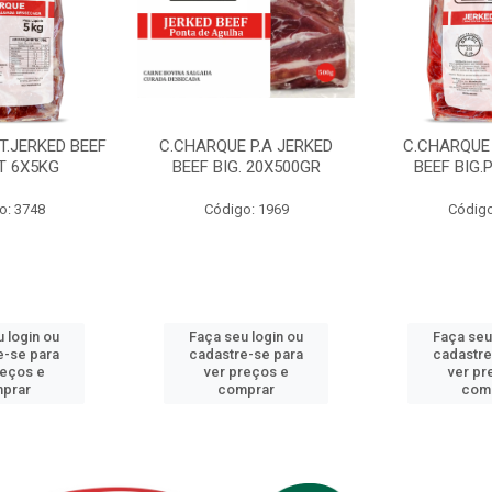
T.JERKED BEEF
C.CHARQUE P.A JERKED
C.CHARQUE 
T 6X5KG
BEEF BIG. 20X500GR
BEEF BIG.
o: 3748
Código: 1969
Código
 login ou
Faça seu login ou
Faça seu
e-se para
cadastre-se para
cadastre
reços e
ver preços e
ver pr
prar
comprar
com