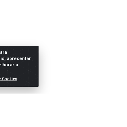
para
io, apresentar
elhorar a
e Cookies