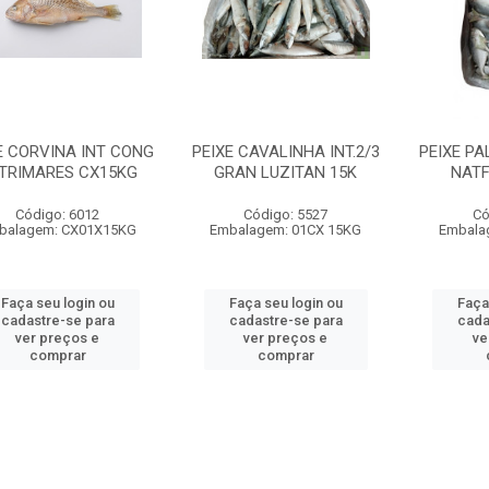
E CORVINA INT CONG
PEIXE CAVALINHA INT.2/3
PEIXE PA
TRIMARES CX15KG
GRAN LUZITAN 15K
NATF
Código: 6012
Código: 5527
Có
balagem: CX01X15KG
Embalagem: 01CX 15KG
Embala
Faça seu login ou
Faça seu login ou
Faça
cadastre-se para
cadastre-se para
cada
ver preços e
ver preços e
ve
comprar
comprar