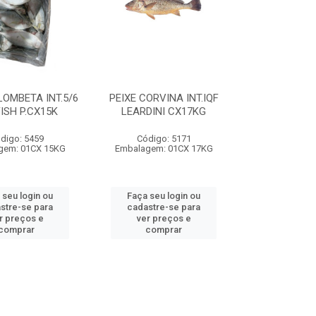
LOMBETA INT.5/6
PEIXE CORVINA INT.IQF
ISH P.CX15K
LEARDINI CX17KG
digo: 5459
Código: 5171
gem: 01CX 15KG
Embalagem: 01CX 17KG
 seu login ou
Faça seu login ou
stre-se para
cadastre-se para
r preços e
ver preços e
comprar
comprar