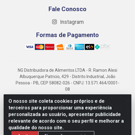
Fale Conosco
Instagram
Formas de Pagamento
NG Distribuidora de Alimentos LTDA - R. Ramon Alesi
Albuquerque Patricio, 429 - Distrito Industrial, João
Pessoa - PB, CEP 58082-026 - CNPJ: 13.571.464/0001-
08
NG Alimentos, há mais de 14 anos no mercado
O nosso site coleta cookies próprios e de
paraibano, é referência em frigorificados, destacando-
terceiros para proporcionar uma experiência
se pela logística eficiente e excelência.
personalizada ao usuário, apresentar publicidade
relevante de acordo com o seu perfil e melhorar a
qualidade do nosso site.