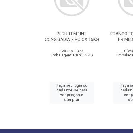
TALINA BLESSER
PERU TEMP.INT
FRANGO ES
RA CX+/-21KG
CONG.SADIA 2 PC CX 16KG
FRIME
ódigo: 5558
Código: 1323
Códi
gem: CX01+/-21K
Embalagem: 01CX 16 KG
Embalag
 seu login ou
Faça seu login ou
Faça se
astre-se para
cadastre-se para
cadast
er preços e
ver preços e
ver 
comprar
comprar
co