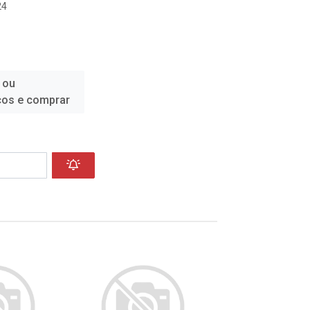
24
 ou
ços e comprar