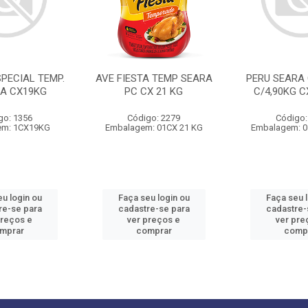
PECIAL TEMP.
AVE FIESTA TEMP SEARA
PERU SEARA 
SA CX19KG
PC CX 21 KG
C/4,90KG C
go: 1356
Código: 2279
Código:
em: 1CX19KG
Embalagem: 01CX 21 KG
Embalagem: 0
u login ou
Faça seu login ou
Faça seu 
re-se para
cadastre-se para
cadastre-
preços e
ver preços e
ver pre
mprar
comprar
comp