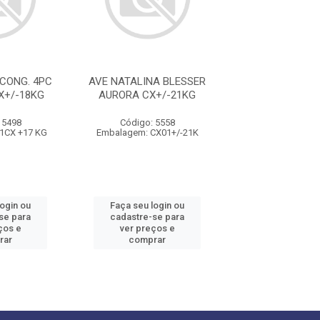
CONG. 4PC
AVE NATALINA BLESSER
PERU TEMP
X+/-18KG
AURORA CX+/-21KG
CONG.SADIA 2 P
 5498
Código: 5558
Código: 13
1CX +17 KG
Embalagem: CX01+/-21K
Embalagem: 01C
login ou
Faça seu login ou
Faça seu log
se para
cadastre-se para
cadastre-se 
ços e
ver preços e
ver preços
rar
comprar
comprar