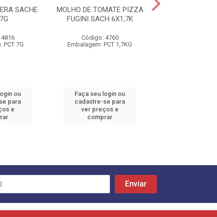
ERA SACHE
MOLHO DE TOMATE PIZZA
MOLHO TOMATE
7G
FUGINI SACH 6X1,7K
TAMBAU POUCH
 4816
Código: 4760
Código: 52
: PCT 7G
Embalagem: PCT 1,7KG
Embalagem: PC
login ou
Faça seu login ou
Faça seu log
se para
cadastre-se para
cadastre-se 
ços e
ver preços e
ver preços
rar
comprar
comprar