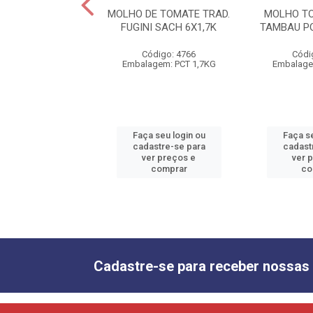
OMATE HOT DOG
MOLHO DE TOMATE TRAD.
MOLHO TO
 POUCH 8X1,7K
FUGINI SACH 6X1,7K
TAMBAU P
ódigo: 5261
Código: 4766
Códi
gem: PCT 1,7KG
Embalagem: PCT 1,7KG
Embalage
 seu login ou
Faça seu login ou
Faça se
astre-se para
cadastre-se para
cadast
er preços e
ver preços e
ver 
comprar
comprar
co
Cadastre-se para receber nossas 