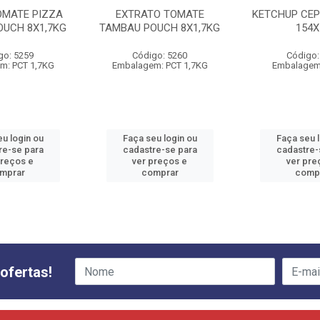
MATE PIZZA
EXTRATO TOMATE
KETCHUP CEP
OUCH 8X1,7KG
TAMBAU POUCH 8X1,7KG
154X
go: 5259
Código: 5260
Código:
m: PCT 1,7KG
Embalagem: PCT 1,7KG
Embalagem
u login ou
Faça seu login ou
Faça seu 
re-se para
cadastre-se para
cadastre-
preços e
ver preços e
ver pre
mprar
comprar
comp
ofertas!