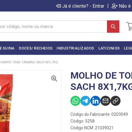
|
Já é cliente? - Entrar
Não é 
E SUINA
DOCES/ RECHEIOS
INDUSTRIALIZADOS
LATICINIOS
LEG
OMATE TRAD TAMBAU SACH 8X1,7KG
MOLHO DE T
SACH 8X1,7K
Código do Fabricante: 0203049
Código: 5258
Código NCM: 21039021