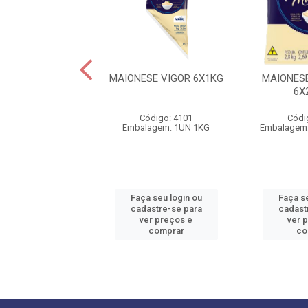
ESE LANCHERO
MAIONESE VIGOR 6X1KG
MAIONES
E) 18X150X5G
6X
ódigo: 5214
Código: 4101
Códi
agem: BAG 2KG
Embalagem: 1UN 1KG
Embalagem:
 seu login ou
Faça seu login ou
Faça se
astre-se para
cadastre-se para
cadast
er preços e
ver preços e
ver 
comprar
comprar
co