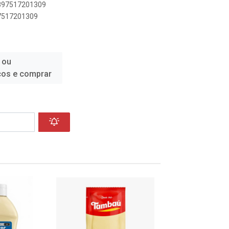
7897517201309
97517201309
 ou
ços e comprar