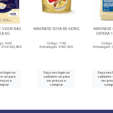
E VIGOR BAG
MAIONESE SOYA BD 6X3KG
MAIONESE 
2,8 KG
CEPERA 1
go: 4102
Código: 1740
Código:
 01CX 6X2,8KG
Embalagem: 01BD 3KG
Embalagem: 
u login ou
Faça seu login ou
Faça seu 
re-se para
cadastre-se para
cadastre-
preços e
ver preços e
ver pre
mprar
comprar
comp