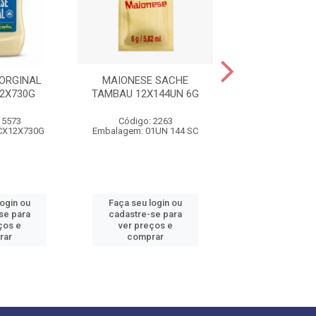
ORGINAL
MAIONESE SACHE
MAIONESE LA
2X730G
TAMBAU 12X144UN 6G
(SACHE) 18X
 5573
Código: 2263
Código: 52
CX12X730G
Embalagem: 01UN 144 SC
Embalagem: B
login ou
Faça seu login ou
Faça seu log
se para
cadastre-se para
cadastre-se 
ços e
ver preços e
ver preços
rar
comprar
comprar