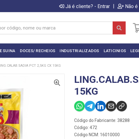
|
Já é cliente? - Entrar
Não é 
E SUINA
DOCES/ RECHEIOS
INDUSTRIALIZADOS
LATICINIOS
LEG
ING.CALAB.SADIA PCT 2,5KG CX 15KG
LING.CALAB.S
15KG
Código do Fabricante: 38288
Código: 472
Código NCM: 16010000