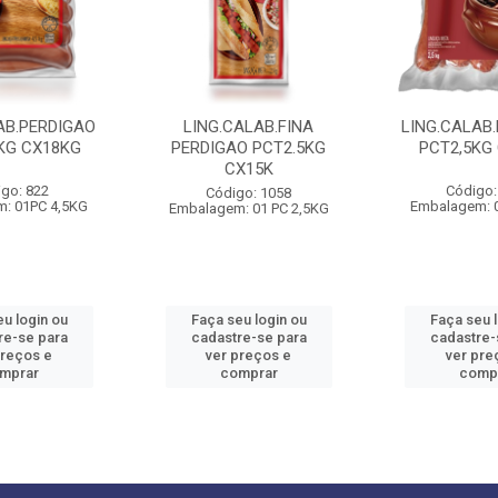
AB.PERDIGAO
LING.CALAB.FINA
LING.CALAB.
5KG CX18KG
PERDIGAO PCT2.5KG
PCT2,5KG
CX15K
go: 822
Código:
Código: 1058
: 01PC 4,5KG
Embalagem: 
Embalagem: 01 PC 2,5KG
u login ou
Faça seu login ou
Faça seu 
re-se para
cadastre-se para
cadastre-
preços e
ver preços e
ver pre
mprar
comprar
comp