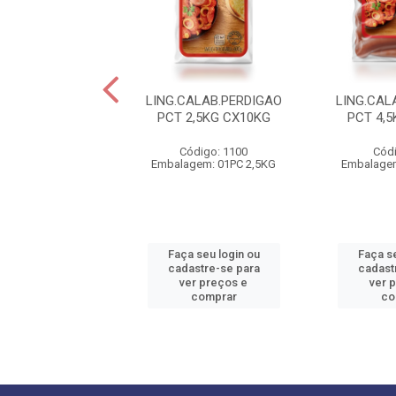
CALAB.FATIADA
LING.CALAB.PERDIGAO
LING.CAL
FRIMESA CX8KG
PCT 2,5KG CX10KG
PCT 4,
ódigo: 2883
Código: 1100
Códi
gem: 01 CX 8KG
Embalagem: 01PC 2,5KG
Embalagem
 seu login ou
Faça seu login ou
Faça se
astre-se para
cadastre-se para
cadast
er preços e
ver preços e
ver 
comprar
comprar
co