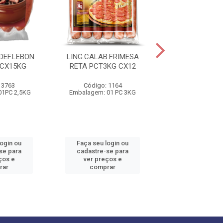
DEF.LEBON
LING.CALAB.FRIMESA
LING.CALAB.F
 CX15KG
RETA PCT3KG CX12
CONG.FRIMESA
 3763
Código: 1164
Código: 28
01PC 2,5KG
Embalagem: 01 PC 3KG
Embalagem: 01
login ou
Faça seu login ou
Faça seu log
se para
cadastre-se para
cadastre-se 
ços e
ver preços e
ver preços
rar
comprar
comprar