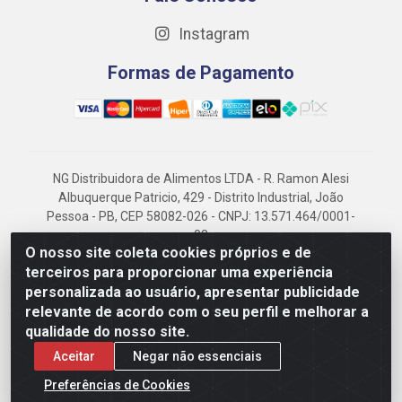
Instagram
Formas de Pagamento
NG Distribuidora de Alimentos LTDA - R. Ramon Alesi
Albuquerque Patricio, 429 - Distrito Industrial, João
Pessoa - PB, CEP 58082-026 - CNPJ: 13.571.464/0001-
08
O nosso site coleta cookies próprios e de
NG Alimentos, há mais de 14 anos no mercado
terceiros para proporcionar uma experiência
paraibano, é referência em frigorificados, destacando-
personalizada ao usuário, apresentar publicidade
se pela logística eficiente e excelência.
relevante de acordo com o seu perfil e melhorar a
qualidade do nosso site.
Aceitar
Negar não essenciais
Preferências de Cookies