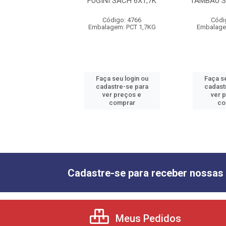
 POUCH 8X1,7K
FUGINI SACH 6X1,7K
TAMBAU S
ódigo: 5261
Código: 4766
Códi
gem: PCT 1,7KG
Embalagem: PCT 1,7KG
Embalage
 seu login ou
Faça seu login ou
Faça se
astre-se para
cadastre-se para
cadast
er preços e
ver preços e
ver 
comprar
comprar
co
Cadastre-se para receber nossas 
Meus Pedidos