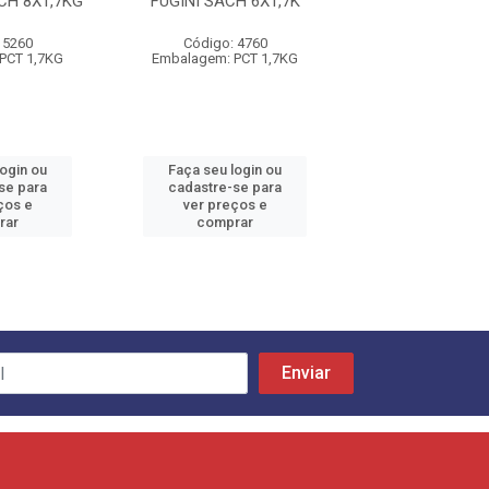
H 8X1,7KG
FUGINI SACH 6X1,7K
TAMBAU POUCH
 5260
Código: 4760
Código: 52
PCT 1,7KG
Embalagem: PCT 1,7KG
Embalagem: PC
login ou
Faça seu login ou
Faça seu log
se para
cadastre-se para
cadastre-se 
ços e
ver preços e
ver preços
rar
comprar
comprar