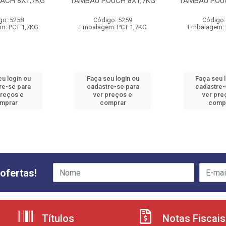
ACH 8X1,7KG
TAMBAU POUCH 8X1,7KG
TAMBAU POUC
go: 5258
Código: 5259
Código:
m: PCT 1,7KG
Embalagem: PCT 1,7KG
Embalagem: 
u login ou
Faça seu login ou
Faça seu 
re-se para
cadastre-se para
cadastre-
preços e
ver preços e
ver pre
mprar
comprar
comp
ofertas!
Títulos
Notas Fiscais