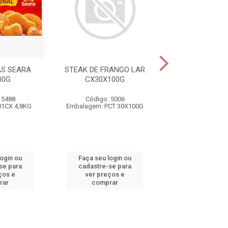
AS SEARA
STEAK DE FRANGO LAR
STEAK FRANGO 
00G
CX30X100G
7,2KG
 5488
Código: 5006
Código: 9
01CX 4,8KG
Embalagem: PCT 30X100G
Embalagem: 01C
login ou
Faça seu login ou
Faça seu log
se para
cadastre-se para
cadastre-se 
ços e
ver preços e
ver preços
rar
comprar
comprar