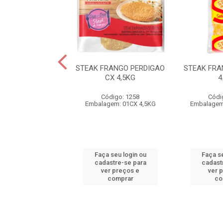
RANGO SEARA CX
STEAK FRANGO PERDIGAO
STEAK FRA
7,2KG
CX 4,5KG
4
ódigo: 979
Código: 1258
Códi
em: 01CX 7,20KG
Embalagem: 01CX 4,5KG
Embalagem
 seu login ou
Faça seu login ou
Faça se
astre-se para
cadastre-se para
cadast
er preços e
ver preços e
ver 
comprar
comprar
co