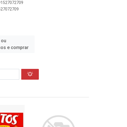
891527072709
1527072709
 ou
ços e comprar