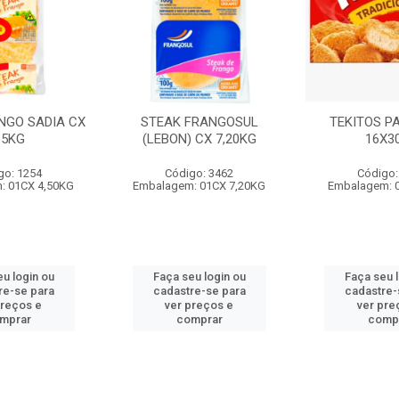
NGO SADIA CX
STEAK FRANGOSUL
TEKITOS P
.5KG
(LEBON) CX 7,20KG
16X3
go: 1254
Código: 3462
Código:
: 01CX 4,50KG
Embalagem: 01CX 7,20KG
Embalagem: 
u login ou
Faça seu login ou
Faça seu 
re-se para
cadastre-se para
cadastre-
preços e
ver preços e
ver pre
mprar
comprar
comp