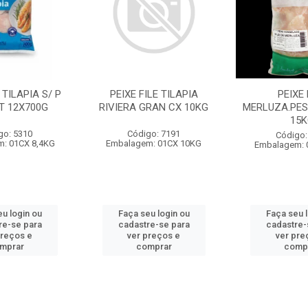
 TILAPIA S/ P
PEIXE FILE TILAPIA
PEIXE 
T 12X700G
RIVIERA GRAN CX 10KG
MERLUZA.PES
15K
go: 5310
Código: 7191
Código:
: 01CX 8,4KG
Embalagem: 01CX 10KG
Embalagem: 
u login ou
Faça seu login ou
Faça seu 
re-se para
cadastre-se para
cadastre-
preços e
ver preços e
ver pre
mprar
comprar
comp