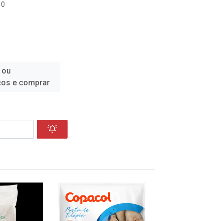
10
 ou
ços e comprar