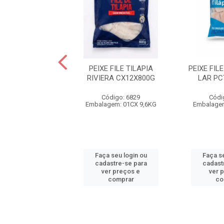
ALHAU SAITH
PEIXE FILE TILAPIA
PEIXE FILE
GA 16/20 GRNL
RIVIERA CX12X800G
LAR PC
CX25KG
Código: 6829
Códi
ódigo: 2641
Embalagem: 01CX 9,6KG
Embalagem
gem: 01CX 25KG
 seu login ou
Faça seu login ou
Faça se
astre-se para
cadastre-se para
cadast
er preços e
ver preços e
ver 
comprar
comprar
co