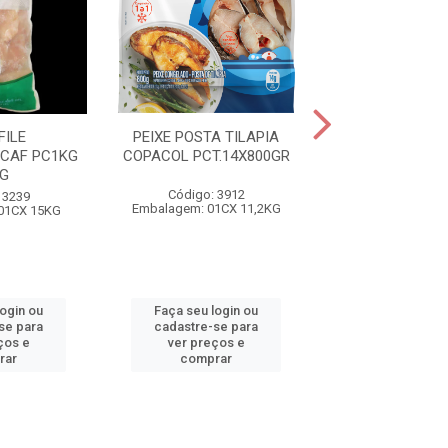
FILE
PEIXE POSTA TILAPIA
BACALHAU S
CAF PC1KG
COPACOL PCT.14X800GR
NORUEGA 16/2
G
CX25K
Código: 3912
 3239
Código: 26
Embalagem: 01CX 11,2KG
01CX 15KG
Embalagem: 01
login ou
Faça seu login ou
Faça seu log
se para
cadastre-se para
cadastre-se 
ços e
ver preços e
ver preços
rar
comprar
comprar