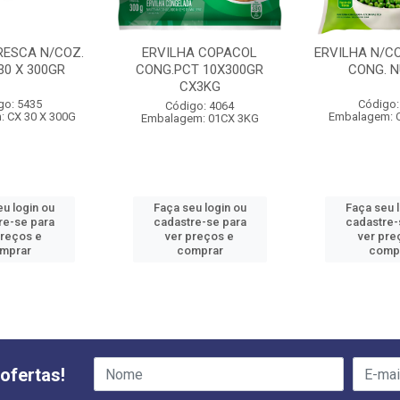
RESCA N/COZ.
ERVILHA COPACOL
ERVILHA N/CO
30 X 300GR
CONG.PCT 10X300GR
CONG. N
CX3KG
go: 5435
Código:
Código: 4064
 CX 30 X 300G
Embalagem: 
Embalagem: 01CX 3KG
u login ou
Faça seu login ou
Faça seu 
re-se para
cadastre-se para
cadastre-
preços e
ver preços e
ver pre
mprar
comprar
comp
ofertas!