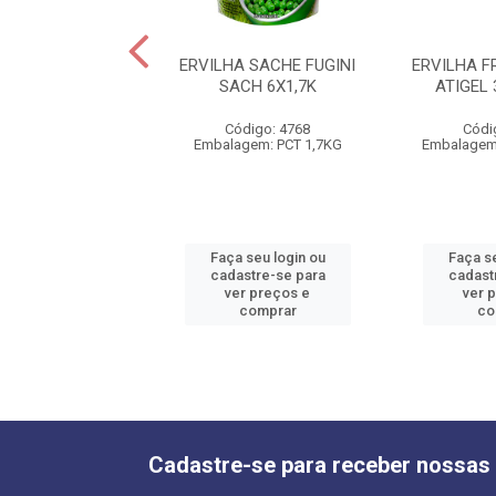
A DE LEGUMES
ERVILHA SACHE FUGINI
ERVILHA F
40X300GR CX12KG
SACH 6X1,7K
ATIGEL 
ódigo: 5276
Código: 4768
Códi
gem: 01CX 12KG
Embalagem: PCT 1,7KG
Embalagem:
 seu login ou
Faça seu login ou
Faça se
astre-se para
cadastre-se para
cadast
er preços e
ver preços e
ver 
comprar
comprar
co
Cadastre-se para receber nossas 