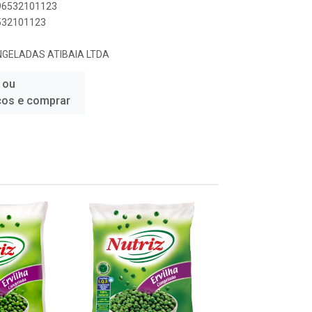
896532101123
6532101123
NGELADAS ATIBAIA LTDA
 ou
ços e comprar