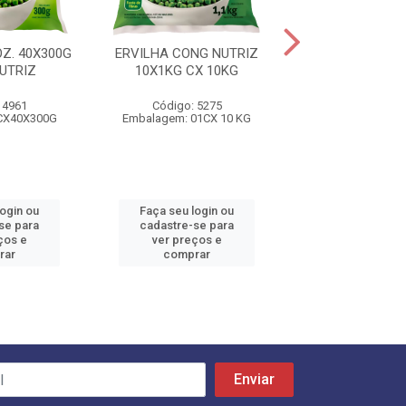
Z. 40X300G
ERVILHA CONG NUTRIZ
SELETA DE L
UTRIZ
10X1KG CX 10KG
NUTRIZ 40X300G
 4961
Código: 5275
Código: 52
CX40X300G
Embalagem: 01CX 10 KG
Embalagem: 01
login ou
Faça seu login ou
Faça seu log
se para
cadastre-se para
cadastre-se 
ços e
ver preços e
ver preços
rar
comprar
comprar