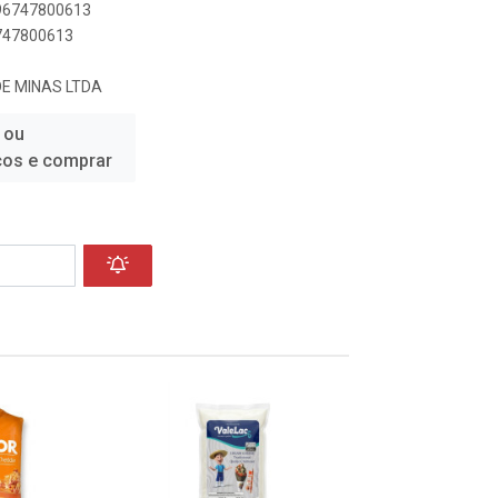
896747800613
6747800613
DE MINAS LTDA
 ou
ços e comprar