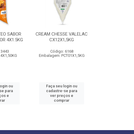
EO SABOR
CREAM CHESSE VALELAC
CREAM CHEES
OR 4X1.5KG
CX12X1,5KG
DANUBIO VIGO
 3443
Código: 6168
Código: 41
 4X1,50KG
Embalagem: PCT01X1,5KG
Embalagem: 01
login ou
Faça seu login ou
Faça seu log
se para
cadastre-se para
cadastre-se 
ços e
ver preços e
ver preços
rar
comprar
comprar