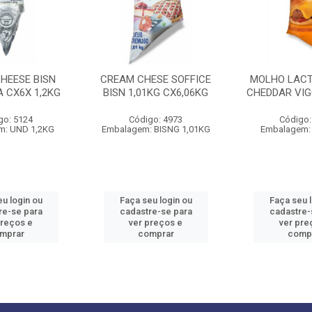
HEESE BISN
CREAM CHESE SOFFICE
MOLHO LACT
 CX6X 1,2KG
BISN 1,01KG CX6,06KG
CHEDDAR VIG
go: 5124
Código: 4973
Código:
m: UND 1,2KG
Embalagem: BISNG 1,01KG
Embalagem:
u login ou
Faça seu login ou
Faça seu 
re-se para
cadastre-se para
cadastre-
preços e
ver preços e
ver pre
mprar
comprar
comp