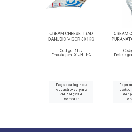
CHESSE VALELAC
CREAM CHEESE TRAD
CREAM C
X12X1,5KG
DANUBIO VIGOR 6X1KG
PURANATA
ódigo: 6168
Código: 4157
Códi
em: PCT01X1,5KG
Embalagem: 01UN 1KG
Embalage
 seu login ou
Faça seu login ou
Faça se
astre-se para
cadastre-se para
cadast
er preços e
ver preços e
ver 
comprar
comprar
co