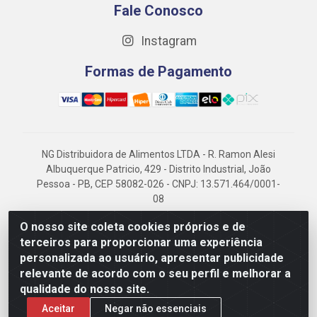
Fale Conosco
Instagram
Formas de Pagamento
NG Distribuidora de Alimentos LTDA - R. Ramon Alesi
Albuquerque Patricio, 429 - Distrito Industrial, João
Pessoa - PB, CEP 58082-026 - CNPJ: 13.571.464/0001-
08
NG Alimentos, há mais de 14 anos no mercado
O nosso site coleta cookies próprios e de
paraibano, é referência em frigorificados, destacando-
terceiros para proporcionar uma experiência
se pela logística eficiente e excelência.
personalizada ao usuário, apresentar publicidade
relevante de acordo com o seu perfil e melhorar a
qualidade do nosso site.
Aceitar
Negar não essenciais