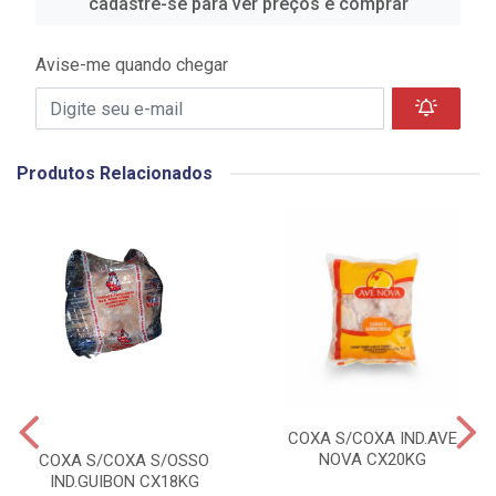
cadastre-se para ver preços e comprar
Avise-me quando chegar
Produtos Relacionados
COXA S/COXA IND.AVE
NOVA CX20KG
COXA S/COXA S/OSSO
IND.GUIBON CX18KG