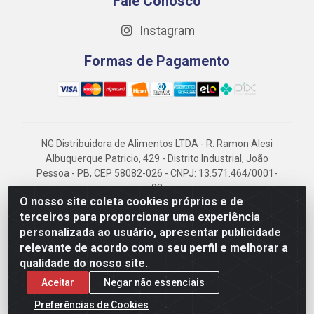
Fale Conosco
Instagram
Formas de Pagamento
NG Distribuidora de Alimentos LTDA - R. Ramon Alesi
Albuquerque Patricio, 429 - Distrito Industrial, João
Pessoa - PB, CEP 58082-026 - CNPJ: 13.571.464/0001-
08
O nosso site coleta cookies próprios e de
NG Alimentos, há mais de 14 anos no mercado
terceiros para proporcionar uma experiência
paraibano, é referência em frigorificados, destacando-
personalizada ao usuário, apresentar publicidade
se pela logística eficiente e excelência.
relevante de acordo com o seu perfil e melhorar a
qualidade do nosso site.
Aceitar
Negar não essenciais
Preferências de Cookies