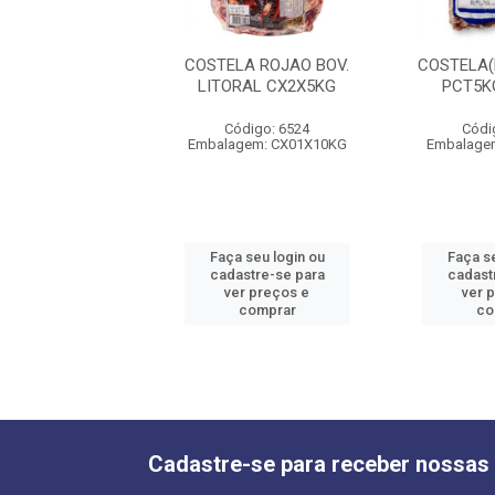
A(ROJAO) KADAO
COSTELA ROJAO BOV.
COSTELA(
5KG CX20KG
LITORAL CX2X5KG
PCT5K
ódigo: 4332
Código: 6524
Códi
gem: 01 PCT5 KG
Embalagem: CX01X10KG
Embalagem
 seu login ou
Faça seu login ou
Faça se
astre-se para
cadastre-se para
cadast
er preços e
ver preços e
ver 
comprar
comprar
co
Cadastre-se para receber nossas 