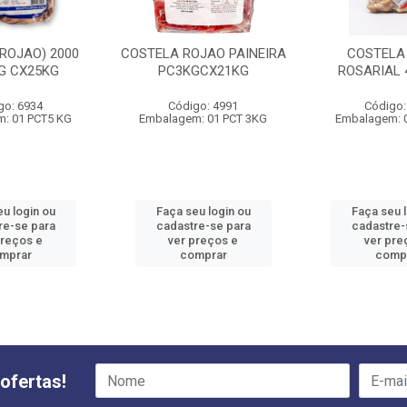
ROJAO) 2000
COSTELA ROJAO PAINEIRA
COSTELA
G CX25KG
PC3KGCX21KG
ROSARIAL 
go: 6934
Código: 4991
Código:
: 01 PCT5 KG
Embalagem: 01 PCT 3KG
Embalagem: 
u login ou
Faça seu login ou
Faça seu 
re-se para
cadastre-se para
cadastre-
preços e
ver preços e
ver pre
mprar
comprar
comp
ofertas!