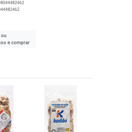
898044482462
8044482462
 ou
ços e comprar