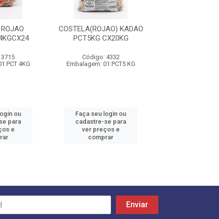
 ROJAO
COSTELA(ROJAO) KADAO
COSTELA ROJA
4KGCX24
PCT5KG CX20KG
LITORAL CX
 3715
Código: 4332
Código: 65
01 PCT 4KG
Embalagem: 01 PCT5 KG
Embalagem: CX
login ou
Faça seu login ou
Faça seu log
se para
cadastre-se para
cadastre-se 
ços e
ver preços e
ver preços
rar
comprar
comprar