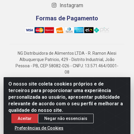
Instagram
Formas de Pagamento
NG Distribuidora de Alimentos LTDA - R. Ramon Alesi
Albuquerque Patricio, 429 - Distrito Industrial, João
Pessoa - PB, CEP 58082-026 - CNPJ: 13.571.464/0001-
08
NG Alimentos, há mais de 14 anos no mercado
O nosso site coleta cookies próprios e de
paraibano, é referência em frigorificados, destacando-
terceiros para proporcionar uma experiência
se pela logística eficiente e excelência.
personalizada ao usuário, apresentar publicidade
relevante de acordo com o seu perfil e melhorar a
qualidade do nosso site.
Aceitar
Negar não essenciais
Preferências de Cookies