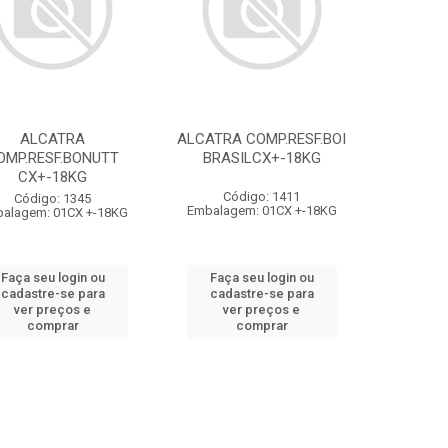
ALCATRA
ALCATRA COMP.RESF.BOI
OMP.RESF.BONUTT
BRASILCX+-18KG
CX+-18KG
Código: 1411
Código: 1345
Embalagem: 01CX +-18KG
alagem: 01CX +-18KG
Faça seu login ou
Faça seu login ou
cadastre-se para
cadastre-se para
ver preços e
ver preços e
comprar
comprar