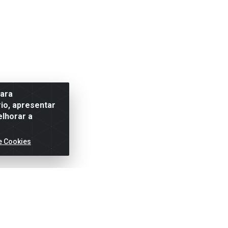
para
io, apresentar
elhorar a
e Cookies