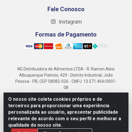
Fale Conosco
Instagram
Formas de Pagamento
NG Distribuidora de Alimentos LTDA - R. Ramon Alesi
Albuquerque Patricio, 429 - Distrito Industrial, João
Pessoa - PB, CEP 58082-026 - CNPJ: 13.571.464/0001-
08
NG Alimentos, há mais de 14 anos no mercado
O nosso site coleta cookies próprios e de
paraibano, é referência em frigorificados, destacando-
terceiros para proporcionar uma experiência
se pela logística eficiente e excelência.
personalizada ao usuário, apresentar publicidade
relevante de acordo com o seu perfil e melhorar a
qualidade do nosso site.