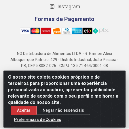
Instagram
Formas de Pagamento
NG Distribuidora de Alimentos LTDA - R. Ramon Alesi
Albuquerque Patricio, 429 - Distrito Industrial, João Pessoa -
PB, CEP 58082-026 - CNPJ: 13.571.464/0001-08
NG Alimentos, há mais de 14 anos no mercado paraibano, é
O nosso site coleta cookies próprios e de
referência em frigorificados, destacando-se pela logística
terceiros para proporcionar uma experiência
eficiente e excelência.
personalizada ao usuário, apresentar publicidade
relevante de acordo com o seu perfil e melhorar a
qualidade do nosso site.
Aceitar
Negar não essenciais
Preferências de Cookies