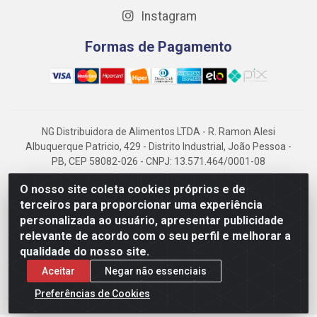
Instagram
Formas de Pagamento
NG Distribuidora de Alimentos LTDA - R. Ramon Alesi
Albuquerque Patricio, 429 - Distrito Industrial, João Pessoa -
PB, CEP 58082-026 - CNPJ: 13.571.464/0001-08
NG Alimentos, há mais de 14 anos no mercado paraibano, é
O nosso site coleta cookies próprios e de
referência em frigorificados, destacando-se pela logística
terceiros para proporcionar uma experiência
eficiente e excelência.
personalizada ao usuário, apresentar publicidade
relevante de acordo com o seu perfil e melhorar a
qualidade do nosso site.
Aceitar
Negar não essenciais
Preferências de Cookies