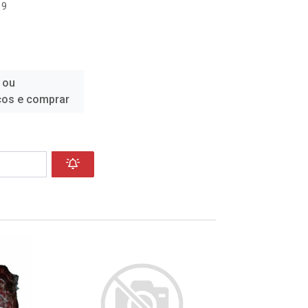
19
 ou
ços e comprar