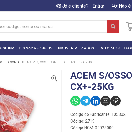
|
Já é cliente? - Entrar
Não é 
E SUINA
DOCES/ RECHEIOS
INDUSTRIALIZADOS
LATICINIOS
LEG
/OSSO CONG.
ACEM S/OSSO CONG. BOI BRASIL CX+-25KG
ACEM S/OSSO 
CX+-25KG
Código do Fabricante: 105302
Código: 2719
Código NCM: 02023000