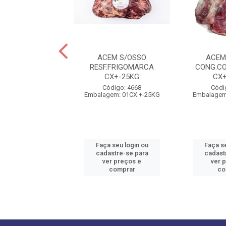
EM S/OSSO
ACEM S/OSSO
ACEM
G.VALENCIO
RESF.FRIGOMARCA
CONG.CO
CX+-24KG
CX+-25KG
CX
ódigo: 4285
Código: 4668
Códi
em: 01CX +-24KG
Embalagem: 01CX +-25KG
Embalagem
 seu login ou
Faça seu login ou
Faça se
astre-se para
cadastre-se para
cadast
er preços e
ver preços e
ver 
comprar
comprar
co