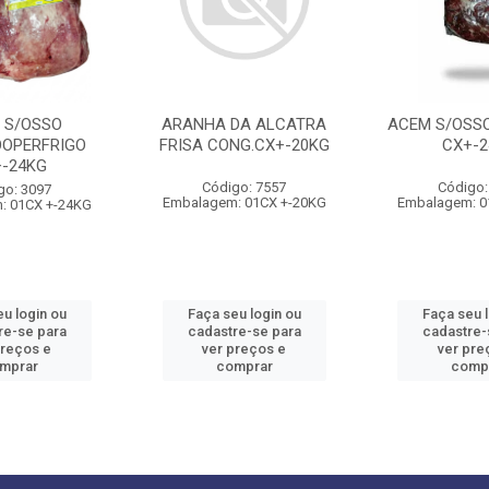
 S/OSSO
ARANHA DA ALCATRA
ACEM S/OSSO
OPERFRIGO
FRISA CONG.CX+-20KG
CX+-2
+-24KG
Código: 7557
Código:
go: 3097
Embalagem: 01CX +-20KG
Embalagem: 0
: 01CX +-24KG
u login ou
Faça seu login ou
Faça seu 
re-se para
cadastre-se para
cadastre-
preços e
ver preços e
ver pre
mprar
comprar
comp