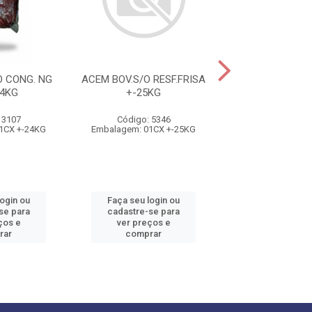
 CONG. NG
ACEM BOV.S/O RESF.FRISA
ACEM S/O
4KG
+-25KG
CONG.VALE
CX+-24K
 3107
Código: 5346
Código: 42
1CX +-24KG
Embalagem: 01CX +-25KG
Embalagem: 01C
login ou
Faça seu login ou
Faça seu log
se para
cadastre-se para
cadastre-se 
ços e
ver preços e
ver preços
rar
comprar
comprar