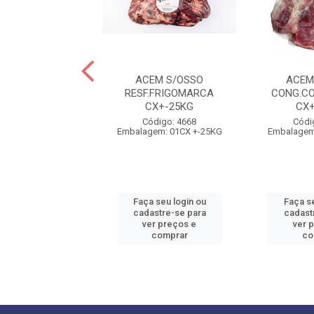
EM S/OSSO
ACEM S/OSSO
ACEM
G.VALENCIO
RESF.FRIGOMARCA
CONG.CO
CX+-24KG
CX+-25KG
CX
ódigo: 4285
Código: 4668
Códi
em: 01CX +-24KG
Embalagem: 01CX +-25KG
Embalagem
 seu login ou
Faça seu login ou
Faça se
astre-se para
cadastre-se para
cadast
er preços e
ver preços e
ver 
comprar
comprar
co