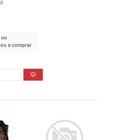
20
 ou
ços e comprar