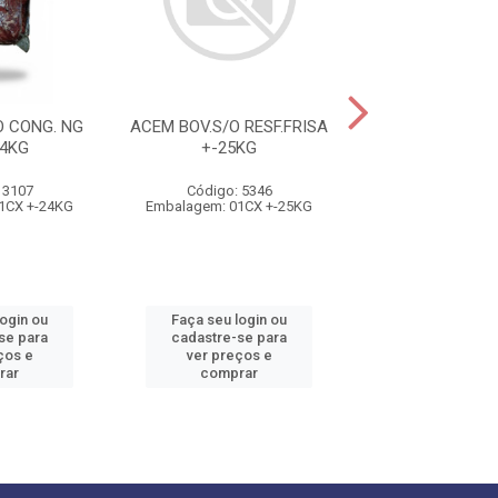
 CONG. NG
ACEM BOV.S/O RESF.FRISA
ACEM S/O
4KG
+-25KG
CONG.VALE
CX+-24K
 3107
Código: 5346
Código: 42
1CX +-24KG
Embalagem: 01CX +-25KG
Embalagem: 01C
login ou
Faça seu login ou
Faça seu log
se para
cadastre-se para
cadastre-se 
ços e
ver preços e
ver preços
rar
comprar
comprar