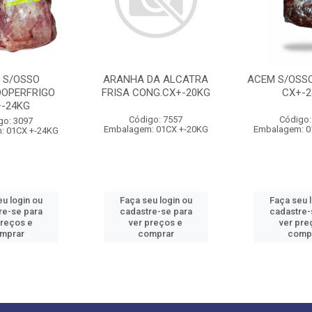
 S/OSSO
ARANHA DA ALCATRA
ACEM S/OSSO
OPERFRIGO
FRISA CONG.CX+-20KG
CX+-2
+-24KG
Código: 7557
Código:
go: 3097
Embalagem: 01CX +-20KG
Embalagem: 0
: 01CX +-24KG
u login ou
Faça seu login ou
Faça seu 
re-se para
cadastre-se para
cadastre-
preços e
ver preços e
ver pre
mprar
comprar
comp