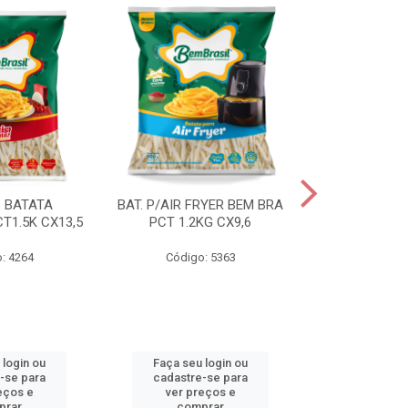
S BATATA
BAT. P/AIR FRYER BEM BRA
BAT.FAST F
T1.5K CX13,5
PCT 1.2KG CX9,6
(3668) 2KG
: 4264
Código: 5363
Código
 login ou
Faça seu login ou
Faça seu 
-se para
cadastre-se para
cadastre
eços e
ver preços e
ver pr
prar
comprar
comp