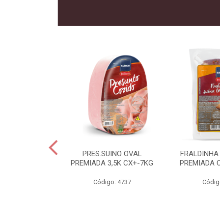
 SUINO
PRES.SUINO OVAL
FRALDINHA
IADA CX12KG
PREMIADA 3,5K CX+-7KG
PREMIADA 
o: 2286
Código: 4737
Códig