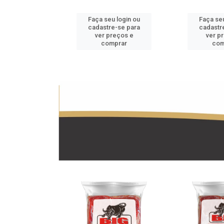
u login ou
Faça seu login ou
Faça seu
e-se para
cadastre-se para
cadastr
reços e
ver preços e
ver p
mprar
comprar
com