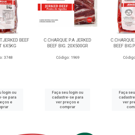
T.JERKED BEEF
C.CHARQUE P.A JERKED
C.CHARQUE 
T 6X5KG
BEEF BIG. 20X500GR
BEEF BIG.
o: 3748
Código: 1969
Código
 login ou
Faça seu login ou
Faça seu
e-se para
cadastre-se para
cadastre
reços e
ver preços e
ver pr
prar
comprar
com