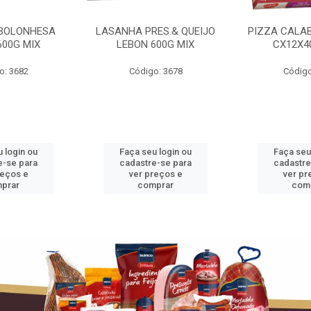
BOLONHESA
LASANHA PRES.& QUEIJO
PIZZA CALA
600G MIX
LEBON 600G MIX
CX12X4
o: 3682
Código: 3678
Código
 login ou
Faça seu login ou
Faça seu
e-se para
cadastre-se para
cadastre
reços e
ver preços e
ver pr
prar
comprar
com