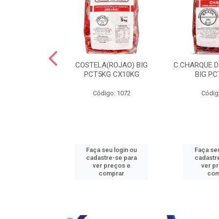
JBEEF TRASEIR
COSTELA(ROJAO) BIG
C.CHARQUE D
E20X500GR
PCT5KG CX10KG
BIG PC
o: 5242
Código: 1072
Códig
u login ou
Faça seu login ou
Faça seu
e-se para
cadastre-se para
cadastr
reços e
ver preços e
ver p
mprar
comprar
com