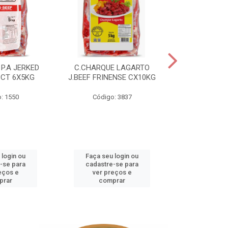
P.A JERKED
C.CHARQUE LAGARTO
COSTELA
PCT 6X5KG
J.BEEF FRINENSE CX10KG
FRINENSE PC
: 1550
Código: 3837
Código
 login ou
Faça seu login ou
Faça seu 
-se para
cadastre-se para
cadastre
eços e
ver preços e
ver pr
prar
comprar
comp