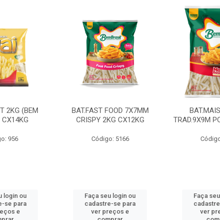
CT 2KG (BEM
BAT.FAST FOOD 7X7MM
BAT.MAI
) CX14KG
CRISPY 2KG CX12KG
TRAD.9X9M PC
o: 956
Código: 5166
Código
 login ou
Faça seu login ou
Faça seu
e-se para
cadastre-se para
cadastre
reços e
ver preços e
ver pr
prar
comprar
com