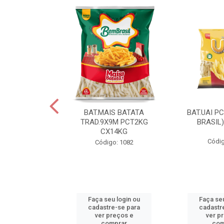
IS BATATA
BAT.MAIS BATATA
BAT.UAI P
D.9X9M
TRAD.9X9M PCT2KG
BRASIL
KGCX15KG
CX14KG
Códig
go: 940
Código: 1082
u login ou
Faça seu login ou
Faça seu
e-se para
cadastre-se para
cadastr
reços e
ver preços e
ver p
mprar
comprar
com