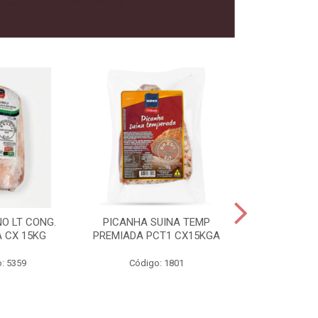
O LT CONG.
PICANHA SUINA TEMP
FILE MIGNON
 CX 15KG
PREMIADA PCT1 CX15KGA
PREMIADAC
: 5359
Código: 1801
Código