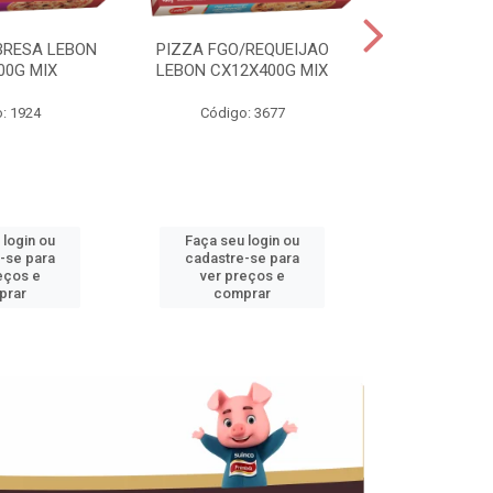
BRESA LEBON
PIZZA FGO/REQUEIJAO
PRES.SUINO 
00G MIX
LEBON CX12X400G MIX
3,5KG CX+
: 1924
Código: 3677
Código
 login ou
Faça seu login ou
Faça seu 
-se para
cadastre-se para
cadastre
eços e
ver preços e
ver pr
prar
comprar
comp