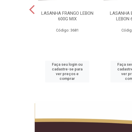
 LEBON PCT5KG
LASANHA FRANGO LEBON
LASANHA 
20KG
600G MIX
LEBON 
o: 1990
Código: 3681
Códig
u login ou
Faça seu login ou
Faça seu
e-se para
cadastre-se para
cadastr
reços e
ver preços e
ver p
mprar
comprar
com