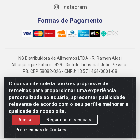
Instagram
Formas de Pagamento
NG Distribuidora de Alimentos LTDA - R. Ramon Alesi
Albuquerque Patricio, 429 - Distrito Industrial, João Pessoa -
PB, CEP 58082-026 - CNPJ: 13.571.464/0001-08
NG Alimentos, há mais de 14 anos no mercado paraibano, é
O nosso site coleta cookies próprios e de
referência em frigorificados, destacando-se pela logística
terceiros para proporcionar uma experiência
eficiente e excelência.
personalizada ao usuário, apresentar publicidade
relevante de acordo com o seu perfil e melhorar a
qualidade do nosso site.
Aceitar
Negar não essenciais
Preferências de Cookies