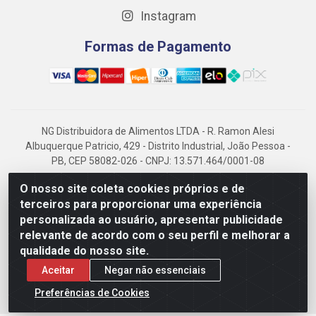
Instagram
Formas de Pagamento
NG Distribuidora de Alimentos LTDA - R. Ramon Alesi
Albuquerque Patricio, 429 - Distrito Industrial, João Pessoa -
PB, CEP 58082-026 - CNPJ: 13.571.464/0001-08
NG Alimentos, há mais de 14 anos no mercado paraibano, é
O nosso site coleta cookies próprios e de
referência em frigorificados, destacando-se pela logística
terceiros para proporcionar uma experiência
eficiente e excelência.
personalizada ao usuário, apresentar publicidade
relevante de acordo com o seu perfil e melhorar a
qualidade do nosso site.
Aceitar
Negar não essenciais
Preferências de Cookies