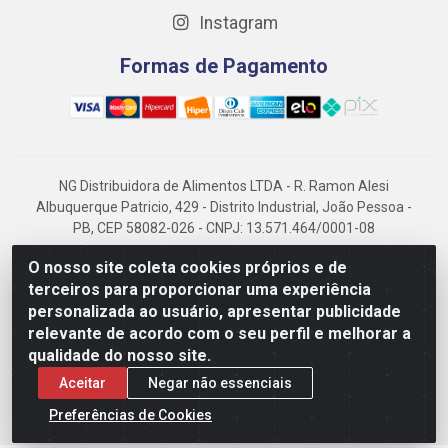
Instagram
Formas de Pagamento
NG Distribuidora de Alimentos LTDA - R. Ramon Alesi
Albuquerque Patricio, 429 - Distrito Industrial, João Pessoa -
PB, CEP 58082-026 - CNPJ: 13.571.464/0001-08
NG Alimentos, há mais de 14 anos no mercado paraibano, é
O nosso site coleta cookies próprios e de
referência em frigorificados, destacando-se pela logística
terceiros para proporcionar uma experiência
eficiente e excelência.
personalizada ao usuário, apresentar publicidade
relevante de acordo com o seu perfil e melhorar a
qualidade do nosso site.
Aceitar
Negar não essenciais
Preferências de Cookies