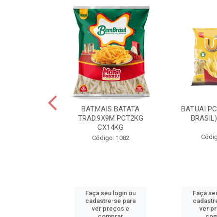
IS BATATA
BAT.MAIS BATATA
BAT.UAI P
D.9X9M
TRAD.9X9M PCT2KG
BRASIL
KGCX15KG
CX14KG
Códig
go: 940
Código: 1082
u login ou
Faça seu login ou
Faça seu
e-se para
cadastre-se para
cadastr
reços e
ver preços e
ver p
mprar
comprar
com