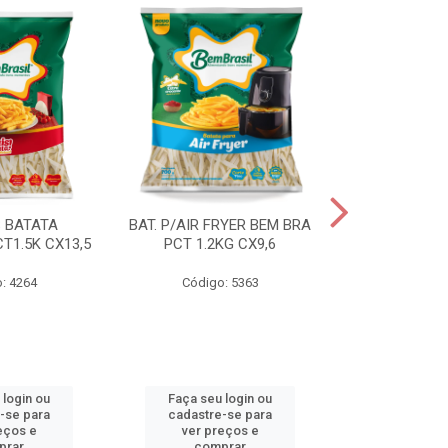
S BATATA
BAT. P/AIR FRYER BEM BRA
BAT.FAST F
T1.5K CX13,5
PCT 1.2KG CX9,6
(3668) 2KG
: 4264
Código: 5363
Código
 login ou
Faça seu login ou
Faça seu 
-se para
cadastre-se para
cadastre
eços e
ver preços e
ver pr
prar
comprar
comp