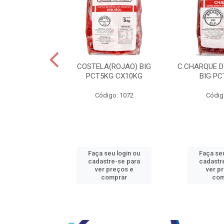
JBEEF TRASEIR
COSTELA(ROJAO) BIG
C.CHARQUE D
E20X500GR
PCT5KG CX10KG
BIG PC
o: 5242
Código: 1072
Códig
u login ou
Faça seu login ou
Faça seu
e-se para
cadastre-se para
cadastr
reços e
ver preços e
ver p
mprar
comprar
com