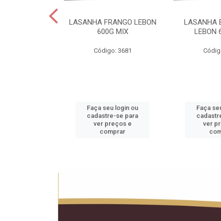
 LEBON PCT5KG
LASANHA FRANGO LEBON
LASANHA 
20KG
600G MIX
LEBON 
o: 1990
Código: 3681
Códig
u login ou
Faça seu login ou
Faça seu
e-se para
cadastre-se para
cadastr
reços e
ver preços e
ver p
mprar
comprar
com