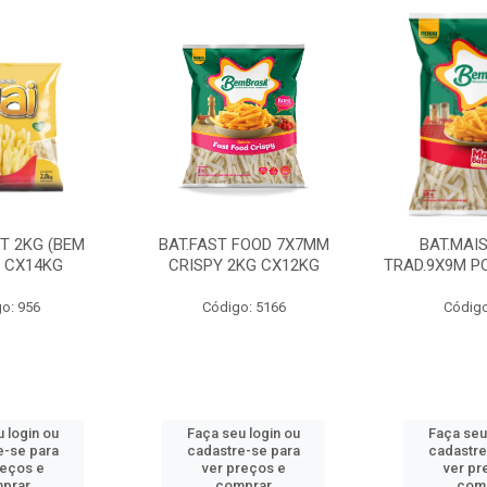
CT 2KG (BEM
BAT.FAST FOOD 7X7MM
BAT.MAI
) CX14KG
CRISPY 2KG CX12KG
TRAD.9X9M PC
o: 956
Código: 5166
Código
 login ou
Faça seu login ou
Faça seu
e-se para
cadastre-se para
cadastre
reços e
ver preços e
ver pr
prar
comprar
com