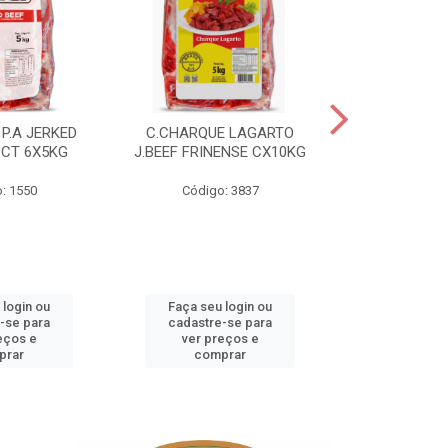
P.A JERKED
C.CHARQUE LAGARTO
COSTELA
PCT 6X5KG
J.BEEF FRINENSE CX10KG
FRINENSE PC
: 1550
Código: 3837
Código
 login ou
Faça seu login ou
Faça seu 
-se para
cadastre-se para
cadastre
eços e
ver preços e
ver pr
prar
comprar
comp