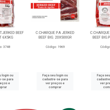
T.JERKED BEEF
C.CHARQUE P.A JERKED
C.CHARQUE 
T 6X5KG
BEEF BIG. 20X500GR
BEEF BIG.
o: 3748
Código: 1969
Código
 login ou
Faça seu login ou
Faça seu
e-se para
cadastre-se para
cadastre
reços e
ver preços e
ver pr
prar
comprar
com