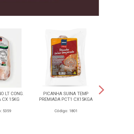
O LT CONG.
PICANHA SUINA TEMP
FILE MIGNON
 CX 15KG
PREMIADA PCT1 CX15KGA
PREMIADAC
: 5359
Código: 1801
Código