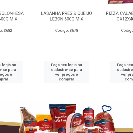
BOLONHESA
LASANHA PRES.& QUEIJO
PIZZA CALA
600G MIX
LEBON 600G MIX
CX12X4
o: 3682
Código: 3678
Código
 login ou
Faça seu login ou
Faça seu
e-se para
cadastre-se para
cadastre
reços e
ver preços e
ver pr
prar
comprar
com