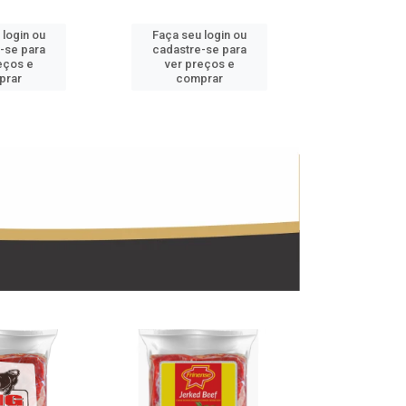
 login ou
Faça seu login ou
Faça seu 
-se para
cadastre-se para
cadastre
eços e
ver preços e
ver pr
prar
comprar
comp