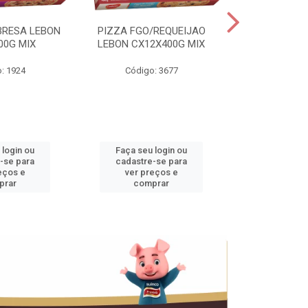
BRESA LEBON
PIZZA FGO/REQUEIJAO
PRES.SUINO 
00G MIX
LEBON CX12X400G MIX
3,5KG CX+
: 1924
Código: 3677
Código
 login ou
Faça seu login ou
Faça seu 
-se para
cadastre-se para
cadastre
eços e
ver preços e
ver pr
prar
comprar
comp