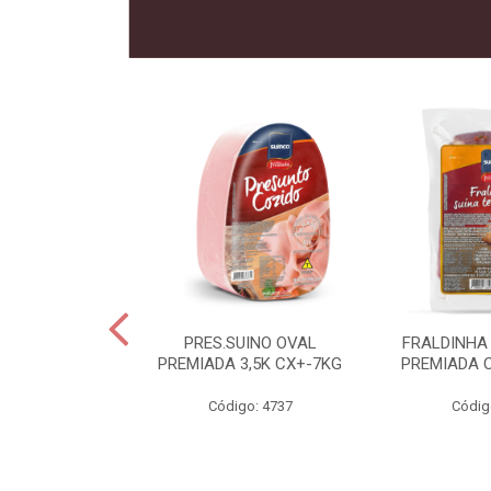
 SUINO
PRES.SUINO OVAL
FRALDINHA
IADA CX12KG
PREMIADA 3,5K CX+-7KG
PREMIADA 
o: 2286
Código: 4737
Códig