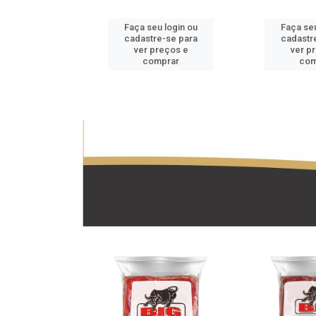
u login ou
Faça seu login ou
Faça seu
e-se para
cadastre-se para
cadastr
reços e
ver preços e
ver p
mprar
comprar
com