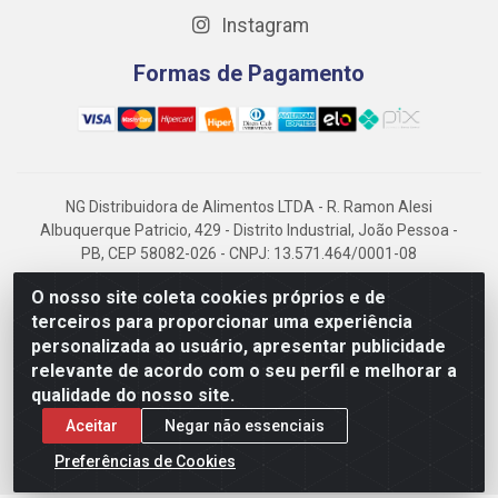
Instagram
Formas de Pagamento
NG Distribuidora de Alimentos LTDA - R. Ramon Alesi
Albuquerque Patricio, 429 - Distrito Industrial, João Pessoa -
PB, CEP 58082-026 - CNPJ: 13.571.464/0001-08
NG Alimentos, há mais de 14 anos no mercado paraibano, é
O nosso site coleta cookies próprios e de
referência em frigorificados, destacando-se pela logística
terceiros para proporcionar uma experiência
eficiente e excelência.
personalizada ao usuário, apresentar publicidade
relevante de acordo com o seu perfil e melhorar a
qualidade do nosso site.
Aceitar
Negar não essenciais
Preferências de Cookies