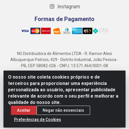
Instagram
Formas de Pagamento
NG Distribuidora de Alimentos LTDA - R. Ramon Alesi
Albuquerque Patricio, 429 - Distrito Industrial, João Pessoa -
PB, CEP 58082-026 - CNPJ: 13.571.464/0001-08
NG Alimentos, há mais de 14 anos no mercado paraibano, é
O nosso site coleta cookies próprios e de
referência em frigorificados, destacando-se pela logística
terceiros para proporcionar uma experiência
eficiente e excelência.
personalizada ao usuário, apresentar publicidade
relevante de acordo com o seu perfil e melhorar a
qualidade do nosso site.
Aceitar
Negar não essenciais
Preferências de Cookies