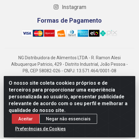
Instagram
Formas de Pagamento
NG Distribuidora de Alimentos LTDA - R. Ramon Alesi
Albuquerque Patricio, 429 - Distrito Industrial, João Pessoa -
PB, CEP 58082-026 - CNPJ: 13.571.464/0001-08
NG Alimentos, há mais de 14 anos no mercado paraibano, é
O nosso site coleta cookies próprios e de
referência em frigorificados, destacando-se pela logística
terceiros para proporcionar uma experiência
eficiente e excelência.
personalizada ao usuário, apresentar publicidade
relevante de acordo com o seu perfil e melhorar a
qualidade do nosso site.
Aceitar
Negar não essenciais
Preferências de Cookies