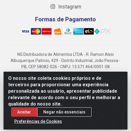
Instagram
Formas de Pagamento
NG Distribuidora de Alimentos LTDA - R. Ramon Alesi
Albuquerque Patricio, 429 - Distrito Industrial, João Pessoa -
PB, CEP 58082-026 - CNPJ: 13.571.464/0001-08
NG Alimentos, há mais de 14 anos no mercado paraibano, é
O nosso site coleta cookies próprios e de
referência em frigorificados, destacando-se pela logística
terceiros para proporcionar uma experiência
eficiente e excelência.
personalizada ao usuário, apresentar publicidade
relevante de acordo com o seu perfil e melhorar a
qualidade do nosso site.
Aceitar
Negar não essenciais
Preferências de Cookies