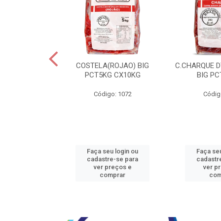
JBEEF TRASEIR
COSTELA(ROJAO) BIG
C.CHARQUE D
E20X500GR
PCT5KG CX10KG
BIG PC
o: 5242
Código: 1072
Códig
u login ou
Faça seu login ou
Faça seu
e-se para
cadastre-se para
cadastr
reços e
ver preços e
ver p
mprar
comprar
com