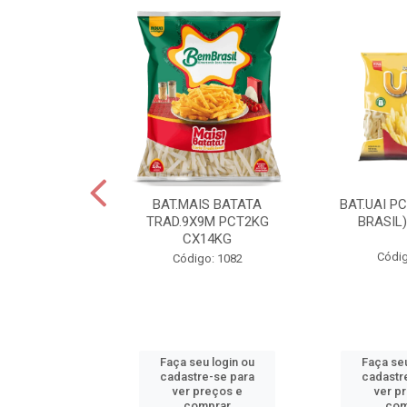
IS BATATA
BAT.MAIS BATATA
BAT.UAI P
D.9X9M
TRAD.9X9M PCT2KG
BRASIL
KGCX15KG
CX14KG
Códig
go: 940
Código: 1082
u login ou
Faça seu login ou
Faça seu
e-se para
cadastre-se para
cadastr
reços e
ver preços e
ver p
mprar
comprar
com