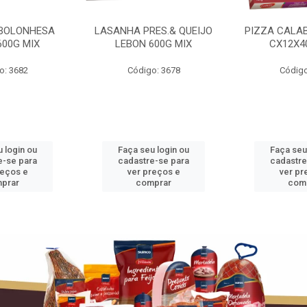
BOLONHESA
LASANHA PRES.& QUEIJO
PIZZA CALA
600G MIX
LEBON 600G MIX
CX12X4
o: 3682
Código: 3678
Código
 login ou
Faça seu login ou
Faça seu
e-se para
cadastre-se para
cadastre
reços e
ver preços e
ver pr
prar
comprar
com