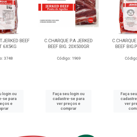
T.JERKED BEEF
C.CHARQUE P.A JERKED
C.CHARQUE 
T 6X5KG
BEEF BIG. 20X500GR
BEEF BIG.
o: 3748
Código: 1969
Código
 login ou
Faça seu login ou
Faça seu
e-se para
cadastre-se para
cadastre
reços e
ver preços e
ver pr
prar
comprar
com