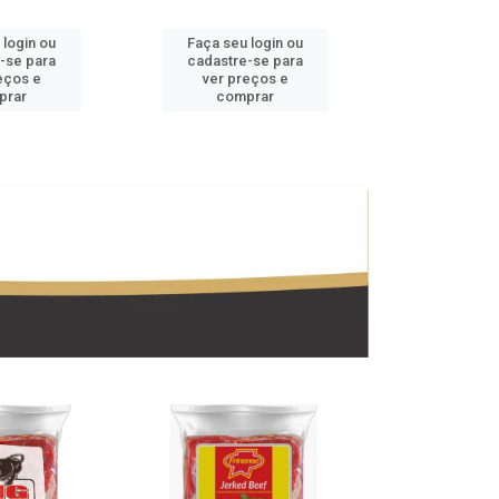
 login ou
Faça seu login ou
Faça seu 
-se para
cadastre-se para
cadastre
eços e
ver preços e
ver pr
prar
comprar
comp