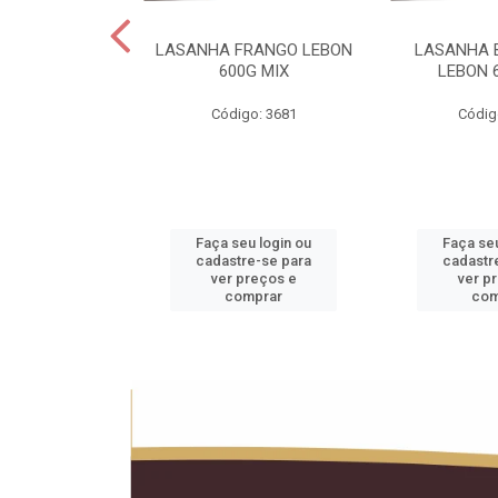
 LEBON PCT5KG
LASANHA FRANGO LEBON
LASANHA 
20KG
600G MIX
LEBON 
o: 1990
Código: 3681
Códig
u login ou
Faça seu login ou
Faça seu
e-se para
cadastre-se para
cadastr
reços e
ver preços e
ver p
mprar
comprar
com