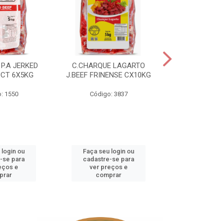
P.A JERKED
C.CHARQUE LAGARTO
COSTELA
PCT 6X5KG
J.BEEF FRINENSE CX10KG
FRINENSE PC
: 1550
Código: 3837
Código
 login ou
Faça seu login ou
Faça seu 
-se para
cadastre-se para
cadastre
eços e
ver preços e
ver pr
prar
comprar
comp