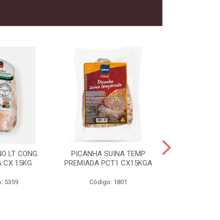
O LT CONG.
PICANHA SUINA TEMP
FILE MIGNON
 CX 15KG
PREMIADA PCT1 CX15KGA
PREMIADAC
: 5359
Código: 1801
Código