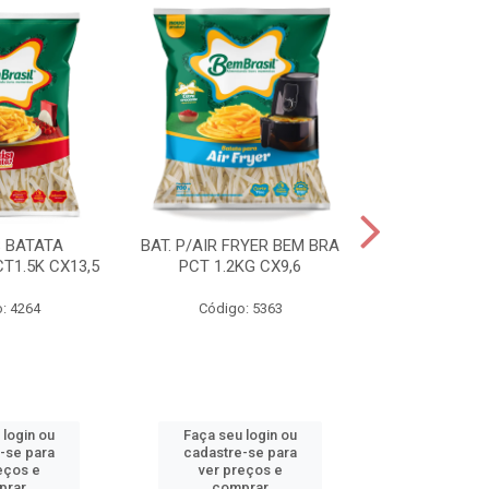
S BATATA
BAT. P/AIR FRYER BEM BRA
BAT.FAST F
T1.5K CX13,5
PCT 1.2KG CX9,6
(3668) 2KG
: 4264
Código: 5363
Código
 login ou
Faça seu login ou
Faça seu 
-se para
cadastre-se para
cadastre
eços e
ver preços e
ver pr
prar
comprar
comp