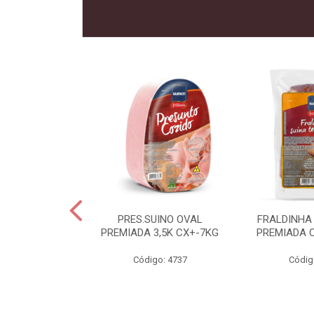
 SUINO
PRES.SUINO OVAL
FRALDINHA
IADA CX12KG
PREMIADA 3,5K CX+-7KG
PREMIADA 
o: 2286
Código: 4737
Códig