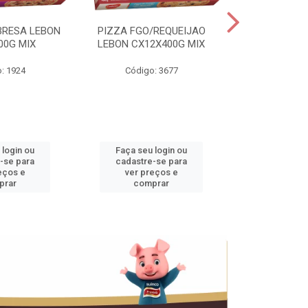
BRESA LEBON
PIZZA FGO/REQUEIJAO
PRES.SUINO 
00G MIX
LEBON CX12X400G MIX
3,5KG CX+
: 1924
Código: 3677
Código
 login ou
Faça seu login ou
Faça seu 
-se para
cadastre-se para
cadastre
eços e
ver preços e
ver pr
prar
comprar
comp