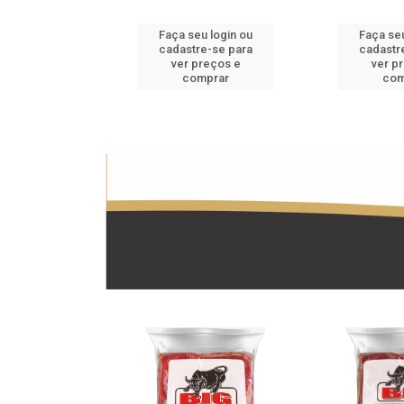
u login ou
Faça seu login ou
Faça seu
e-se para
cadastre-se para
cadastr
reços e
ver preços e
ver p
mprar
comprar
com