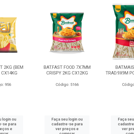
CT 2KG (BEM
BAT.FAST FOOD 7X7MM
BAT.MAI
) CX14KG
CRISPY 2KG CX12KG
TRAD.9X9M PC
o: 956
Código: 5166
Código
 login ou
Faça seu login ou
Faça seu
e-se para
cadastre-se para
cadastre
reços e
ver preços e
ver pr
prar
comprar
com