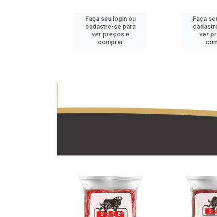
u login ou
Faça seu login ou
Faça seu
e-se para
cadastre-se para
cadastr
reços e
ver preços e
ver p
mprar
comprar
com