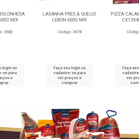
BOLONHESA
LASANHA PRES.& QUEIJO
PIZZA CALA
600G MIX
LEBON 600G MIX
CX12X4
o: 3682
Código: 3678
Código
 login ou
Faça seu login ou
Faça seu
e-se para
cadastre-se para
cadastre
reços e
ver preços e
ver pr
prar
comprar
com