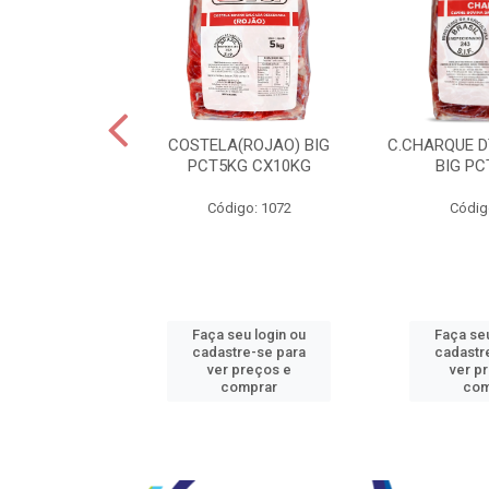
JBEEF TRASEIR
COSTELA(ROJAO) BIG
C.CHARQUE D
E20X500GR
PCT5KG CX10KG
BIG PC
o: 5242
Código: 1072
Códig
u login ou
Faça seu login ou
Faça seu
e-se para
cadastre-se para
cadastr
reços e
ver preços e
ver p
mprar
comprar
com