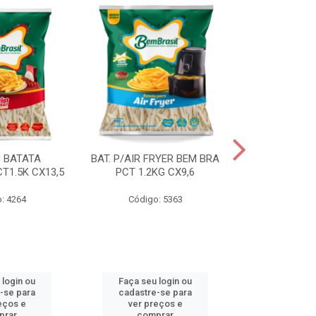
S BATATA
BAT. P/AIR FRYER BEM BRA
BAT.FAST F
T1.5K CX13,5
PCT 1.2KG CX9,6
(3668) 2KG
: 4264
Código: 5363
Código
 login ou
Faça seu login ou
Faça seu 
-se para
cadastre-se para
cadastre
eços e
ver preços e
ver pr
prar
comprar
comp