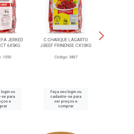
P.A JERKED
C.CHARQUE LAGARTO
COSTELA
PCT 6X5KG
J.BEEF FRINENSE CX10KG
FRINENSE PC
: 1550
Código: 3837
Código
 login ou
Faça seu login ou
Faça seu 
-se para
cadastre-se para
cadastre
eços e
ver preços e
ver pr
prar
comprar
comp