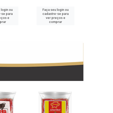
 login ou
Faça seu login ou
Faça seu 
-se para
cadastre-se para
cadastre
eços e
ver preços e
ver pr
prar
comprar
comp