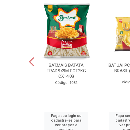
IS BATATA
BAT.MAIS BATATA
BAT.UAI P
D.9X9M
TRAD.9X9M PCT2KG
BRASIL
KGCX15KG
CX14KG
Códig
go: 940
Código: 1082
u login ou
Faça seu login ou
Faça seu
e-se para
cadastre-se para
cadastr
reços e
ver preços e
ver p
mprar
comprar
com