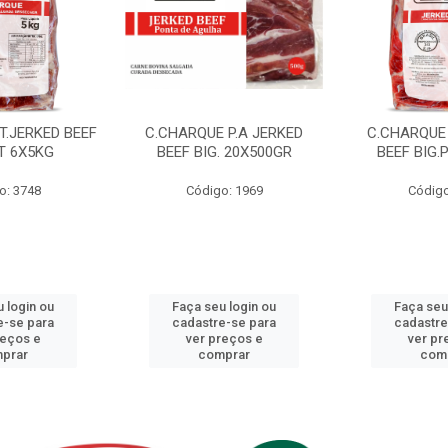
T.JERKED BEEF
C.CHARQUE P.A JERKED
C.CHARQUE 
T 6X5KG
BEEF BIG. 20X500GR
BEEF BIG.
o: 3748
Código: 1969
Código
 login ou
Faça seu login ou
Faça seu
e-se para
cadastre-se para
cadastre
reços e
ver preços e
ver pr
prar
comprar
com