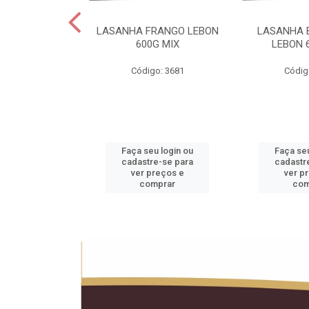
 LEBON PCT5KG
LASANHA FRANGO LEBON
LASANHA 
20KG
600G MIX
LEBON 
o: 1990
Código: 3681
Códig
u login ou
Faça seu login ou
Faça seu
e-se para
cadastre-se para
cadastr
reços e
ver preços e
ver p
mprar
comprar
com