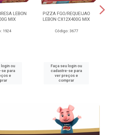
BRESA LEBON
PIZZA FGO/REQUEIJAO
PRES.SUINO 
00G MIX
LEBON CX12X400G MIX
3,5KG CX+
: 1924
Código: 3677
Código
 login ou
Faça seu login ou
Faça seu 
-se para
cadastre-se para
cadastre
eços e
ver preços e
ver pr
prar
comprar
comp