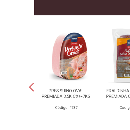
 SUINO
PRES.SUINO OVAL
FRALDINHA
IADA CX12KG
PREMIADA 3,5K CX+-7KG
PREMIADA 
o: 2286
Código: 4737
Códig