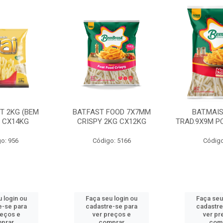
CT 2KG (BEM
BAT.FAST FOOD 7X7MM
BAT.MAI
) CX14KG
CRISPY 2KG CX12KG
TRAD.9X9M PC
o: 956
Código: 5166
Código
 login ou
Faça seu login ou
Faça seu
e-se para
cadastre-se para
cadastre
reços e
ver preços e
ver pr
prar
comprar
com