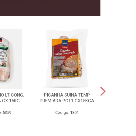
O LT CONG.
PICANHA SUINA TEMP
FILE MIGNON
 CX 15KG
PREMIADA PCT1 CX15KGA
PREMIADAC
: 5359
Código: 1801
Código