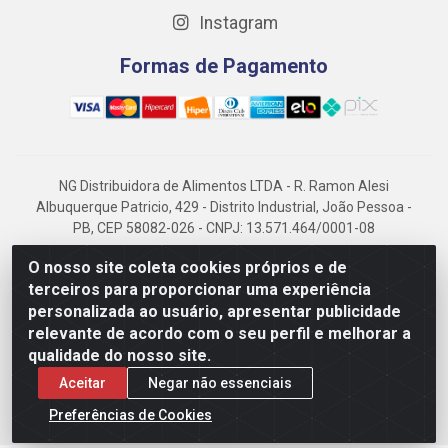
Instagram
Formas de Pagamento
NG Distribuidora de Alimentos LTDA - R. Ramon Alesi
Albuquerque Patricio, 429 - Distrito Industrial, João Pessoa -
PB, CEP 58082-026 - CNPJ: 13.571.464/0001-08
NG Alimentos, há mais de 14 anos no mercado paraibano, é
O nosso site coleta cookies próprios e de
referência em frigorificados, destacando-se pela logística
terceiros para proporcionar uma experiência
eficiente e excelência.
personalizada ao usuário, apresentar publicidade
relevante de acordo com o seu perfil e melhorar a
qualidade do nosso site.
Aceitar
Negar não essenciais
Preferências de Cookies