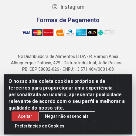
Instagram
Formas de Pagamento
NG Distribuidora de Alimentos LTDA - R. Ramon Alesi
Albuquerque Patricio, 429 - Distrito Industrial, João Pessoa -
PB, CEP 58082-026 - CNPJ: 13.571.464/0001-08
NG Alimentos, há mais de 14 anos no mercado paraibano, é
O nosso site coleta cookies próprios e de
referência em frigorificados, destacando-se pela logística
terceiros para proporcionar uma experiência
eficiente e excelência.
personalizada ao usuário, apresentar publicidade
relevante de acordo com o seu perfil e melhorar a
qualidade do nosso site.
Aceitar
Negar não essenciais
Preferências de Cookies