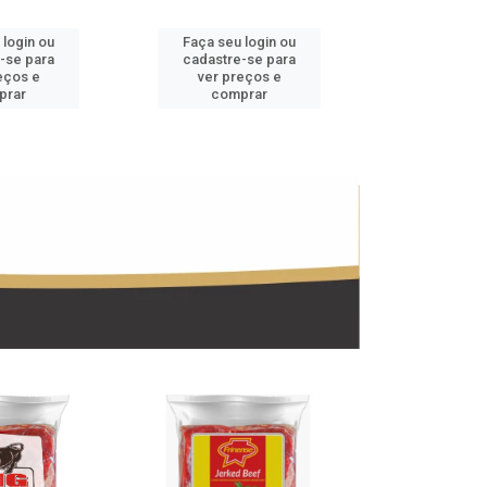
 login ou
Faça seu login ou
Faça seu 
-se para
cadastre-se para
cadastre
eços e
ver preços e
ver pr
prar
comprar
comp