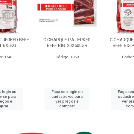
T.JERKED BEEF
C.CHARQUE P.A JERKED
C.CHARQUE 
T 6X5KG
BEEF BIG. 20X500GR
BEEF BIG.
o: 3748
Código: 1969
Código
 login ou
Faça seu login ou
Faça seu
e-se para
cadastre-se para
cadastre
reços e
ver preços e
ver pr
prar
comprar
com