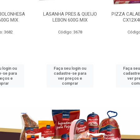
BOLONHESA
LASANHA PRES.& QUEIJO
PIZZA CALA
600G MIX
LEBON 600G MIX
CX12X4
o: 3682
Código: 3678
Código
 login ou
Faça seu login ou
Faça seu
e-se para
cadastre-se para
cadastre
reços e
ver preços e
ver pr
prar
comprar
com