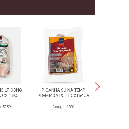
O LT CONG.
PICANHA SUINA TEMP
FILE MIGNON
 CX 15KG
PREMIADA PCT1 CX15KGA
PREMIADAC
: 5359
Código: 1801
Código