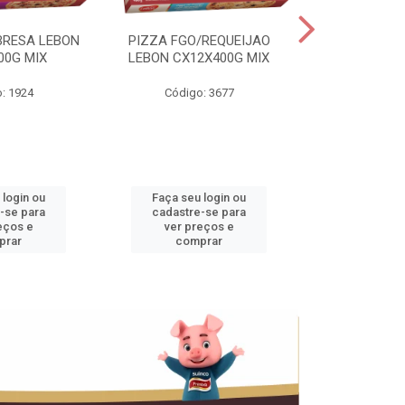
BRESA LEBON
PIZZA FGO/REQUEIJAO
PRES.SUINO 
00G MIX
LEBON CX12X400G MIX
3,5KG CX+
: 1924
Código: 3677
Código
 login ou
Faça seu login ou
Faça seu 
-se para
cadastre-se para
cadastre
eços e
ver preços e
ver pr
prar
comprar
comp