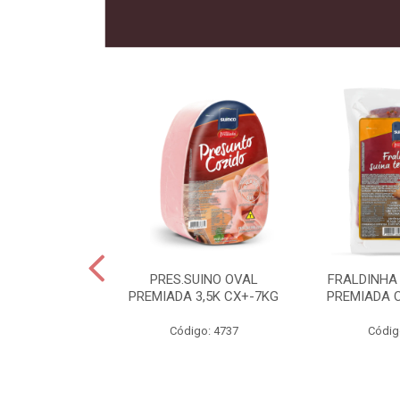
 SUINO
PRES.SUINO OVAL
FRALDINHA
IADA CX12KG
PREMIADA 3,5K CX+-7KG
PREMIADA 
o: 2286
Código: 4737
Códig