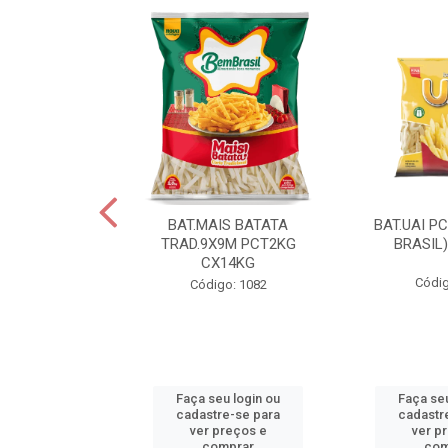
IS BATATA
BAT.MAIS BATATA
BAT.UAI P
D.9X9M
TRAD.9X9M PCT2KG
BRASIL
KGCX15KG
CX14KG
Códig
go: 940
Código: 1082
u login ou
Faça seu login ou
Faça seu
e-se para
cadastre-se para
cadastr
reços e
ver preços e
ver p
mprar
comprar
com