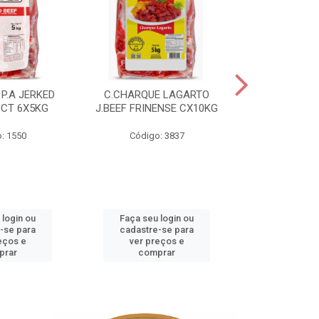
P.A JERKED
C.CHARQUE LAGARTO
COSTELA
PCT 6X5KG
J.BEEF FRINENSE CX10KG
FRINENSE PC
: 1550
Código: 3837
Código
 login ou
Faça seu login ou
Faça seu 
-se para
cadastre-se para
cadastre
eços e
ver preços e
ver pr
prar
comprar
comp