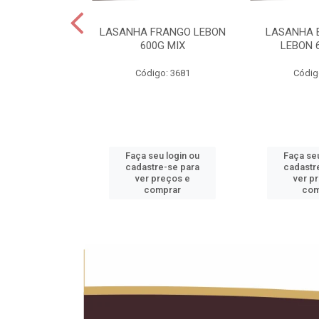
 LEBON PCT5KG
LASANHA FRANGO LEBON
LASANHA 
20KG
600G MIX
LEBON 
o: 1990
Código: 3681
Códig
u login ou
Faça seu login ou
Faça seu
e-se para
cadastre-se para
cadastr
reços e
ver preços e
ver p
mprar
comprar
com