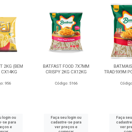
CT 2KG (BEM
BAT.FAST FOOD 7X7MM
BAT.MAI
) CX14KG
CRISPY 2KG CX12KG
TRAD.9X9M PC
o: 956
Código: 5166
Código
 login ou
Faça seu login ou
Faça seu
e-se para
cadastre-se para
cadastre
reços e
ver preços e
ver pr
prar
comprar
com