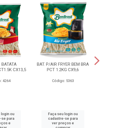
S BATATA
BAT. P/AIR FRYER BEM BRA
BAT.FAST F
T1.5K CX13,5
PCT 1.2KG CX9,6
(3668) 2KG
: 4264
Código: 5363
Código
 login ou
Faça seu login ou
Faça seu 
-se para
cadastre-se para
cadastre
eços e
ver preços e
ver pr
prar
comprar
comp