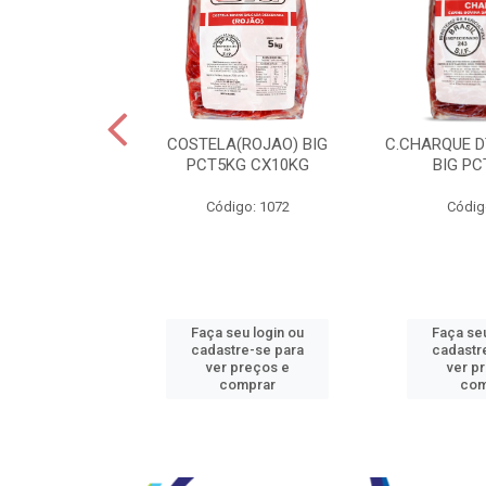
JBEEF TRASEIR
COSTELA(ROJAO) BIG
C.CHARQUE D
E20X500GR
PCT5KG CX10KG
BIG PC
o: 5242
Código: 1072
Códig
u login ou
Faça seu login ou
Faça seu
e-se para
cadastre-se para
cadastr
reços e
ver preços e
ver p
mprar
comprar
com