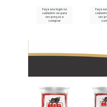
u login ou
Faça seu login ou
Faça seu
e-se para
cadastre-se para
cadastr
reços e
ver preços e
ver p
mprar
comprar
com