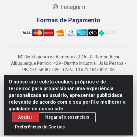
Instagram
Formas de Pagamento
NG Distribuidora de Alimentos LTDA - R. Ramon Alesi
Albuquerque Patricio, 429 - Distrito Industrial, João Pessoa -
PB, CEP 58082-026 - CNPJ: 13.571.464/0001-08
NG Alimentos, há mais de 14 anos no mercado paraibano, é
O nosso site coleta cookies próprios e de
referência em frigorificados, destacando-se pela logística
terceiros para proporcionar uma experiência
eficiente e excelência.
personalizada ao usuário, apresentar publicidade
relevante de acordo com o seu perfil e melhorar a
qualidade do nosso site.
Aceitar
Negar não essenciais
Preferências de Cookies