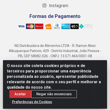
Instagram
Formas de Pagamento
NG Distribuidora de Alimentos LTDA - R. Ramon Alesi
Albuquerque Patricio, 429 - Distrito Industrial, João Pessoa -
PB, CEP 58082-026 - CNPJ: 13.571.464/0001-08
NG Alimentos, há mais de 14 anos no mercado paraibano, é
O nosso site coleta cookies próprios e de
referência em frigorificados, destacando-se pela logística
terceiros para proporcionar uma experiência
eficiente e excelência.
personalizada ao usuário, apresentar publicidade
relevante de acordo com o seu perfil e melhorar a
qualidade do nosso site.
Aceitar
Negar não essenciais
Preferências de Cookies