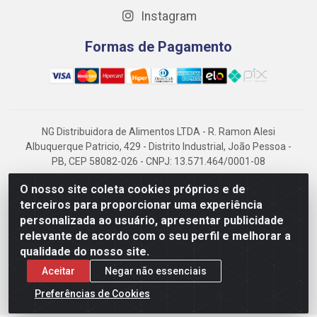
Instagram
Formas de Pagamento
NG Distribuidora de Alimentos LTDA - R. Ramon Alesi
Albuquerque Patricio, 429 - Distrito Industrial, João Pessoa -
PB, CEP 58082-026 - CNPJ: 13.571.464/0001-08
NG Alimentos, há mais de 14 anos no mercado paraibano, é
O nosso site coleta cookies próprios e de
referência em frigorificados, destacando-se pela logística
terceiros para proporcionar uma experiência
eficiente e excelência.
personalizada ao usuário, apresentar publicidade
relevante de acordo com o seu perfil e melhorar a
qualidade do nosso site.
Aceitar
Negar não essenciais
Preferências de Cookies