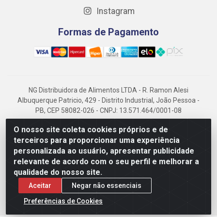
Instagram
Formas de Pagamento
NG Distribuidora de Alimentos LTDA - R. Ramon Alesi
Albuquerque Patricio, 429 - Distrito Industrial, João Pessoa -
PB, CEP 58082-026 - CNPJ: 13.571.464/0001-08
NG Alimentos, há mais de 14 anos no mercado paraibano, é
O nosso site coleta cookies próprios e de
referência em frigorificados, destacando-se pela logística
terceiros para proporcionar uma experiência
eficiente e excelência.
personalizada ao usuário, apresentar publicidade
relevante de acordo com o seu perfil e melhorar a
qualidade do nosso site.
Aceitar
Negar não essenciais
Preferências de Cookies