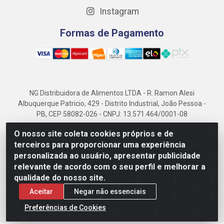
Instagram
Formas de Pagamento
NG Distribuidora de Alimentos LTDA - R. Ramon Alesi
Albuquerque Patricio, 429 - Distrito Industrial, João Pessoa -
PB, CEP 58082-026 - CNPJ: 13.571.464/0001-08
NG Alimentos, há mais de 14 anos no mercado paraibano, é
O nosso site coleta cookies próprios e de
referência em frigorificados, destacando-se pela logística
terceiros para proporcionar uma experiência
eficiente e excelência.
personalizada ao usuário, apresentar publicidade
relevante de acordo com o seu perfil e melhorar a
qualidade do nosso site.
Aceitar
Negar não essenciais
Preferências de Cookies