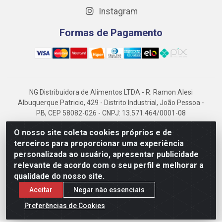
Instagram
Formas de Pagamento
NG Distribuidora de Alimentos LTDA - R. Ramon Alesi
Albuquerque Patricio, 429 - Distrito Industrial, João Pessoa -
PB, CEP 58082-026 - CNPJ: 13.571.464/0001-08
NG Alimentos, há mais de 14 anos no mercado paraibano, é
O nosso site coleta cookies próprios e de
referência em frigorificados, destacando-se pela logística
terceiros para proporcionar uma experiência
eficiente e excelência.
personalizada ao usuário, apresentar publicidade
relevante de acordo com o seu perfil e melhorar a
qualidade do nosso site.
Aceitar
Negar não essenciais
Preferências de Cookies