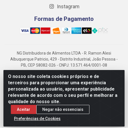
Instagram
Formas de Pagamento
NG Distribuidora de Alimentos LTDA - R. Ramon Alesi
Albuquerque Patricio, 429 - Distrito Industrial, João Pessoa -
PB, CEP 58082-026 - CNPJ: 13.571.464/0001-08
NG Alimentos, há mais de 14 anos no mercado paraibano, é
O nosso site coleta cookies próprios e de
referência em frigorificados, destacando-se pela logística
terceiros para proporcionar uma experiência
eficiente e excelência.
personalizada ao usuário, apresentar publicidade
relevante de acordo com o seu perfil e melhorar a
qualidade do nosso site.
Aceitar
Negar não essenciais
Preferências de Cookies