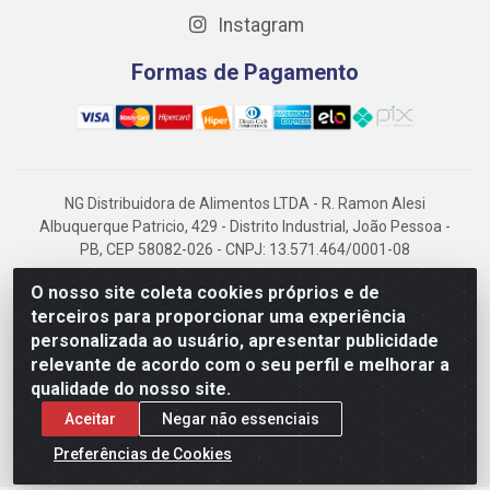
Instagram
Formas de Pagamento
NG Distribuidora de Alimentos LTDA - R. Ramon Alesi
Albuquerque Patricio, 429 - Distrito Industrial, João Pessoa -
PB, CEP 58082-026 - CNPJ: 13.571.464/0001-08
NG Alimentos, há mais de 14 anos no mercado paraibano, é
O nosso site coleta cookies próprios e de
referência em frigorificados, destacando-se pela logística
terceiros para proporcionar uma experiência
eficiente e excelência.
personalizada ao usuário, apresentar publicidade
relevante de acordo com o seu perfil e melhorar a
qualidade do nosso site.
Aceitar
Negar não essenciais
Preferências de Cookies