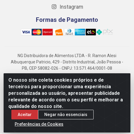
Instagram
Formas de Pagamento
NG Distribuidora de Alimentos LTDA - R. Ramon Alesi
Albuquerque Patricio, 429 - Distrito Industrial, João Pessoa -
PB, CEP 58082-026 - CNPJ: 13.571.464/0001-08
NG Alimentos, há mais de 14 anos no mercado paraibano, é
O nosso site coleta cookies próprios e de
referência em frigorificados, destacando-se pela logística
terceiros para proporcionar uma experiência
eficiente e excelência.
personalizada ao usuário, apresentar publicidade
relevante de acordo com o seu perfil e melhorar a
qualidade do nosso site.
Aceitar
Negar não essenciais
Preferências de Cookies