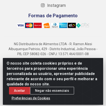
Instagram
Formas de Pagamento
NG Distribuidora de Alimentos LTDA - R. Ramon Alesi
Albuquerque Patricio, 429 - Distrito Industrial, João Pessoa -
PB, CEP 58082-026 - CNPJ: 13.571.464/0001-08
NG Alimentos, há mais de 14 anos no mercado paraibano, é
O nosso site coleta cookies próprios e de
referência em frigorificados, destacando-se pela logística
terceiros para proporcionar uma experiência
eficiente e excelência.
personalizada ao usuário, apresentar publicidade
relevante de acordo com o seu perfil e melhorar a
qualidade do nosso site.
Aceitar
Negar não essenciais
Preferências de Cookies