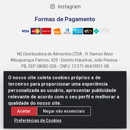
Instagram
Formas de Pagamento
NG Distribuidora de Alimentos LTDA - R. Ramon Alesi
Albuquerque Patricio, 429 - Distrito Industrial, João Pessoa -
PB, CEP 58082-026 - CNPJ: 13.571.464/0001-08
NG Alimentos, há mais de 14 anos no mercado paraibano, é
O nosso site coleta cookies próprios e de
referência em frigorificados, destacando-se pela logística
terceiros para proporcionar uma experiência
eficiente e excelência.
personalizada ao usuário, apresentar publicidade
relevante de acordo com o seu perfil e melhorar a
qualidade do nosso site.
Aceitar
Negar não essenciais
Preferências de Cookies