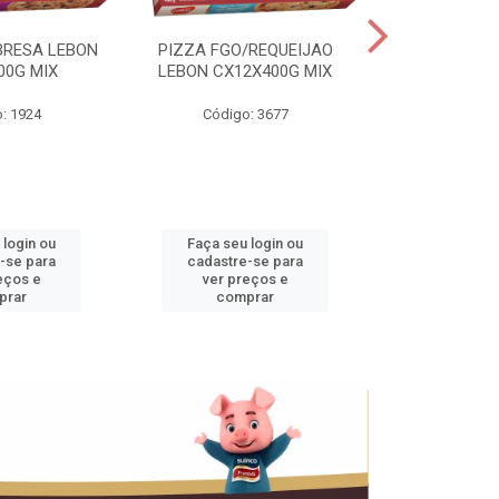
BRESA LEBON
PIZZA FGO/REQUEIJAO
PRES.SUINO 
00G MIX
LEBON CX12X400G MIX
3,5KG CX+
: 1924
Código: 3677
Código
 login ou
Faça seu login ou
Faça seu 
-se para
cadastre-se para
cadastre
eços e
ver preços e
ver pr
prar
comprar
comp