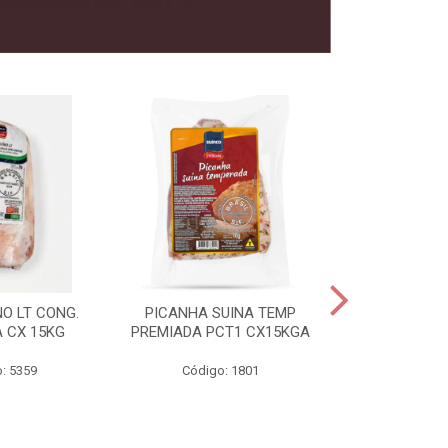
O LT CONG.
PICANHA SUINA TEMP
FILE MIGNON
 CX 15KG
PREMIADA PCT1 CX15KGA
PREMIADAC
: 5359
Código: 1801
Código