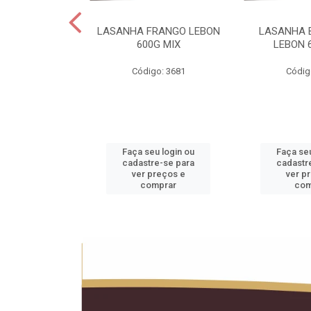
 LEBON PCT5KG
LASANHA FRANGO LEBON
LASANHA 
20KG
600G MIX
LEBON 
o: 1990
Código: 3681
Códig
u login ou
Faça seu login ou
Faça seu
e-se para
cadastre-se para
cadastr
reços e
ver preços e
ver p
mprar
comprar
com