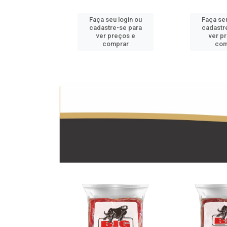
u login ou
Faça seu login ou
Faça seu
e-se para
cadastre-se para
cadastr
reços e
ver preços e
ver p
mprar
comprar
com