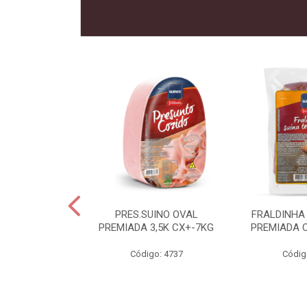
 SUINO
PRES.SUINO OVAL
FRALDINHA
IADA CX12KG
PREMIADA 3,5K CX+-7KG
PREMIADA 
o: 2286
Código: 4737
Códig