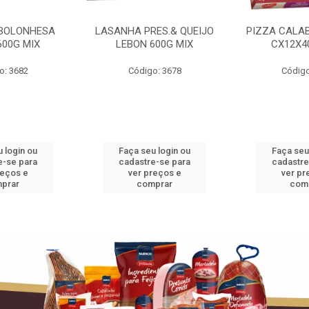
BOLONHESA
LASANHA PRES.& QUEIJO
PIZZA CALA
600G MIX
LEBON 600G MIX
CX12X4
o: 3682
Código: 3678
Código
 login ou
Faça seu login ou
Faça seu
e-se para
cadastre-se para
cadastre
reços e
ver preços e
ver pr
prar
comprar
com