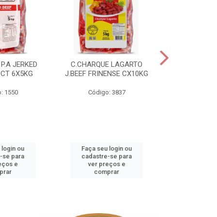
P.A JERKED
C.CHARQUE LAGARTO
COSTELA
PCT 6X5KG
J.BEEF FRINENSE CX10KG
FRINENSE PC
: 1550
Código: 3837
Código
 login ou
Faça seu login ou
Faça seu 
-se para
cadastre-se para
cadastre
eços e
ver preços e
ver pr
prar
comprar
comp