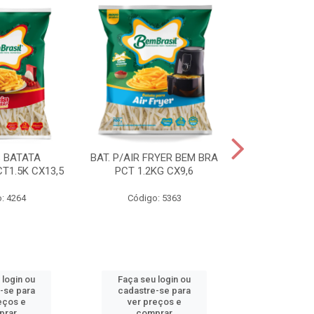
S BATATA
BAT. P/AIR FRYER BEM BRA
BAT.FAST F
T1.5K CX13,5
PCT 1.2KG CX9,6
(3668) 2KG
: 4264
Código: 5363
Código
 login ou
Faça seu login ou
Faça seu 
-se para
cadastre-se para
cadastre
eços e
ver preços e
ver pr
prar
comprar
comp