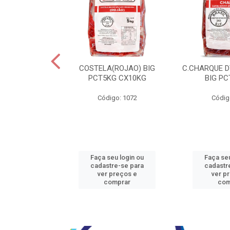
JBEEF TRASEIR
COSTELA(ROJAO) BIG
C.CHARQUE D
E20X500GR
PCT5KG CX10KG
BIG PC
o: 5242
Código: 1072
Códig
u login ou
Faça seu login ou
Faça seu
e-se para
cadastre-se para
cadastr
reços e
ver preços e
ver p
mprar
comprar
com