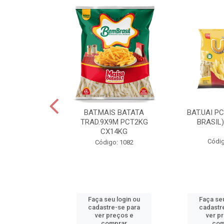
IS BATATA
BAT.MAIS BATATA
BAT.UAI P
D.9X9M
TRAD.9X9M PCT2KG
BRASIL
KGCX15KG
CX14KG
Códig
go: 940
Código: 1082
u login ou
Faça seu login ou
Faça seu
e-se para
cadastre-se para
cadastr
reços e
ver preços e
ver p
mprar
comprar
com