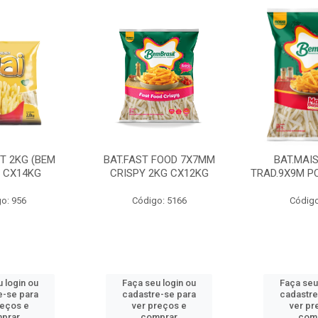
CT 2KG (BEM
BAT.FAST FOOD 7X7MM
BAT.MAI
) CX14KG
CRISPY 2KG CX12KG
TRAD.9X9M PC
o: 956
Código: 5166
Código
 login ou
Faça seu login ou
Faça seu
e-se para
cadastre-se para
cadastre
reços e
ver preços e
ver pr
prar
comprar
com