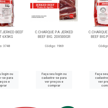
T.JERKED BEEF
C.CHARQUE P.A JERKED
C.CHARQUE 
T 6X5KG
BEEF BIG. 20X500GR
BEEF BIG.
o: 3748
Código: 1969
Código
 login ou
Faça seu login ou
Faça seu
e-se para
cadastre-se para
cadastre
reços e
ver preços e
ver pr
prar
comprar
com